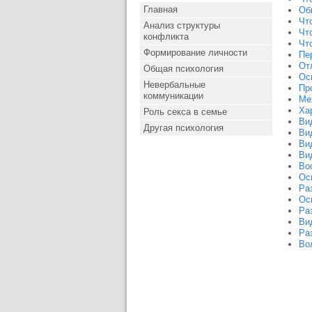
Главная
Об
Чт
Анализ структуры
Чт
конфликта
Чт
Формирование личности
Пе
От
Общая психология
Ос
Невербальные
Пр
коммуникации
Ме
Ха
Роль секса в семье
Ви
Другая психология
Ви
Ви
Ви
Во
Ос
Ра
Ос
Ра
Ви
Ра
Во