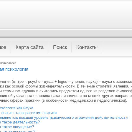
ное
Карта сайта
Поиск
Контакты
психология
я психология
логия (от греч. psyche - душа + logos – учение, наука) – наука о закон
ки как особой формы жизнедеятельности. В течение столетий явления, 
 термином «душа» и считались предметом одного из разделов философи
ния об указанных явлениях накапливались и во многих других направле
чных сферах практики (в особенности медицинской и педагогической).
ихология как наука
новные этапы развития психики
знание как высший уровень психического отражения действительности
о такое деятельность?
о такое ощущение?
о такое восприятие?