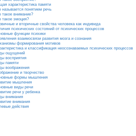
щая характеристика памяти
о называется понятием речь
о такое внимание?
о такое эмоция?
рвичные и вторичные свойства человека как индивида
личия психических состояний от психических процессов
новные функции психики
оявления взаимосвязи развития мозга и сознания
ханизмы формирования мотивов
рактеристика и классификация неосознаваемых психических процессов
ды ощущений
ды восприятия
ды памяти
ды воображения
ображение и творчество
новные формы мышления
звитие мышления
новные виды речи
звитие речи у ребенка
ды внимания
звитие внимания
левые действия