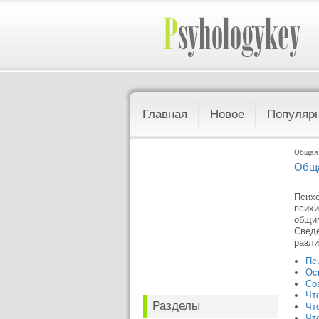
Главная
Новое
Популяр
Общая 
Обща
Психо
психи
общим
Сведе
разли
Пс
Ос
Со
Чт
Разделы
Чт
Чт