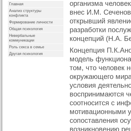
организма человек
Главная
Анализ структуры
внес И.М. Сеченов
конфликта
открывший явление
Формирование личности
разработки послуж
Общая психология
Невербальные
концепций (Н.А. Бе
коммуникации
Роль секса в семье
Концепция П.К.Ано
Другая психология
модель функциона
том, что человек 
окружающего мира
условия деятельно
воспринимаются че
соотносится с ин
мотивационными у
сопоставления осу
возникновению ре