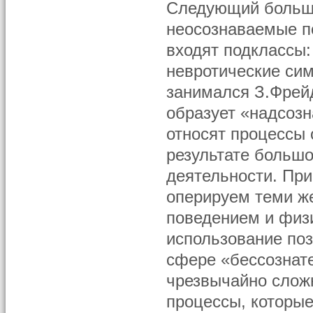
Следующий большо
неосознаваемые по
входят подклассы:
невротические си
занимался З.Фрей
образует «надсозн
относят процессы 
результате большо
деятельности. Пр
оперируем теми ж
поведением и физ
использование поз
сфере «бессознате
чрезвычайно сложн
процессы, которы