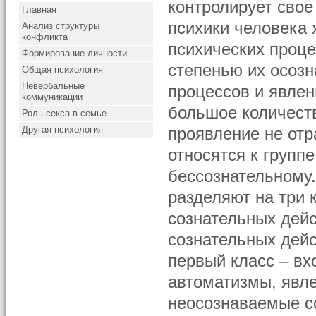
контролирует свое
Главная
психики человека 
Анализ структуры
конфликта
психических проце
Формирование личности
степенью их осозн
Общая психология
Невербальные
процессов и явлен
коммуникации
большое количеств
Роль секса в семье
Другая психология
проявление не отр
относятся к групп
бессознательному
разделяют на три
сознательных дей
сознательных дейс
первый класс – вх
автоматизмы, явл
неосознаваемые с