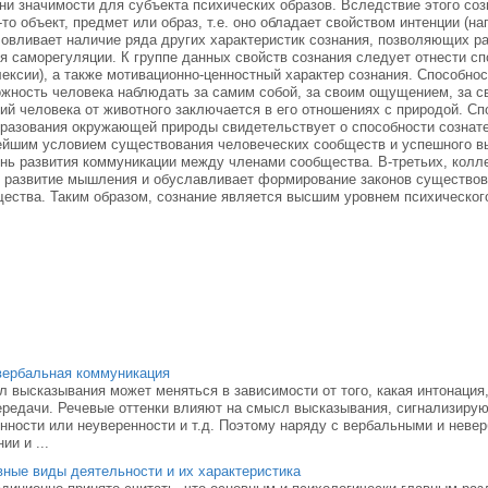
ни значимости для субъекта психических образов. Вследствие этого соз
-то объект, предмет или образ, т.е. оно обладает свойством интенции (
овливает наличие ряда других характеристик сознания, позволяющих ра
я саморегуляции. К группе данных свойств сознания следует отнести с
ексии), а также мотивационно-ценностный характер сознания. Способно
жность человека наблюдать за самим собой, за своим ощущением, за с
ий человека от животного заключается в его отношениях с природой. С
разования окружающей природы свидетельствует о способности сознате
йшим условием существования человеческих сообществ и успешного в
нь развития коммуникации между членами сообщества. В-третьих, колле
 развитие мышления и обуславливает формирование законов существова
ества. Таким образом, сознание является высшим уровнем психическог
вербальная коммуникация
 высказывания может меняться в зависимости от того, какая интонация
ереда­чи. Речевые оттенки влияют на смысл высказывания, сигнализирую
нности или неуверен­ности и т.д. Поэтому наряду с вербальными и неве
ии и ...
ные виды деятельности и их характеристика