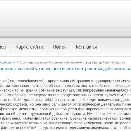
ное
Карта сайта
Поиск
Контакты
психология
» Сознание как высший уровень психического отражения действительности
ание как высший уровень психического отражения действитель
ние (англ.consciousness) - предельная абстракция и одновременно «ве
логии. Сознание – это способность человека знать о собственном сущес
ической точки зрения сознание выступает, как непрерывно меняющаяся 
енных образов, непосредственно представляющих перед субъектом в ег
ных (собаки, дельфины, обезьяны) так же происходит психическая дея
ческих образов, но она явно отличается от психической деятельности ч
фические механизмы протекания процесса формирования психических о
иятия объектов окружающей действительности, Именно эти механизмы 
о феномена, каким является сознание. Сознание характеризуется, во-пе
что психическое отражение объективного мира человеком носит не пассив
тражаемые психикой предметы имеют одинаковую значимость, а, наобо