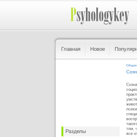
Главная
Новое
Популяр
Общая 
Созн
Созна
социо
практ
умств
живот
психи
специ
воспр
таког
том, 
Разделы
все о