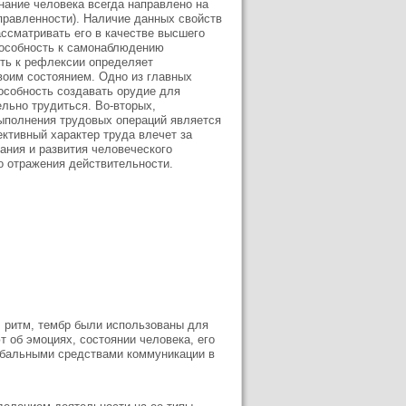
нание человека всегда направлено на
направленности). Наличие данных свойств
ссматривать его в качестве высшего
пособность к самонаблюдению
сть к рефлексии определяет
воим состоянием. Одно из главных
пособность создавать орудие для
льно трудиться. Во-вторых,
ыполнения трудовых операций является
ктивный характер труда влечет за
ния и развития человеческого
о отражения действительности.
, ритм, тембр были использованы для
т об эмоциях, состоянии человека, его
рбальными сред­ствами коммуникации в