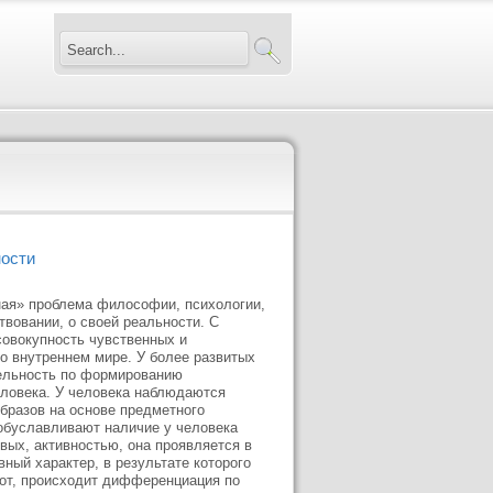
ности
чная» проблема философии, психологии,
твовании, о своей реальности. С
совокупность чувственных и
о внутреннем мире. У более развитых
тельность по формированию
еловека. У человека наблюдаются
бразов на основе предметного
обуславливают наличие у человека
рвых, активностью, она проявляется в
ный характер, в результате которого
рот, происходит дифференциация по