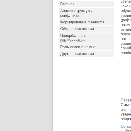
степе
Главная
какой
Анализ структуры
обусл
конфликта
уровн
(рефл
Формирование личности
возмо
Общая психология
отлич
преоб
Невербальные
важне
коммуникации
урове
Роль секса в семье
собой
сообщ
Другая психология
Пара
Смысл
его п
увере
общен
Основ