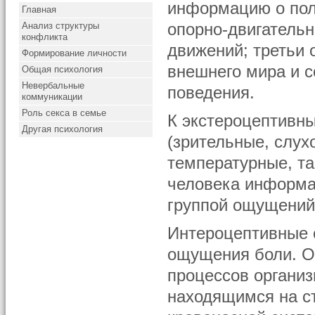
информацию о пол
Главная
Анализ структуры
опорно-двигательн
конфликта
движений; третьи 
Формирование личности
внешнего мира и с
Общая психология
Невербальные
поведения.
коммуникации
Роль секса в семье
К экстероцептивн
Другая психология
(зрительные, слух
температурные, та
человека информа
группой ощущений
Интероцептивные 
ощущения боли. О
процессов организ
находящимся на ст