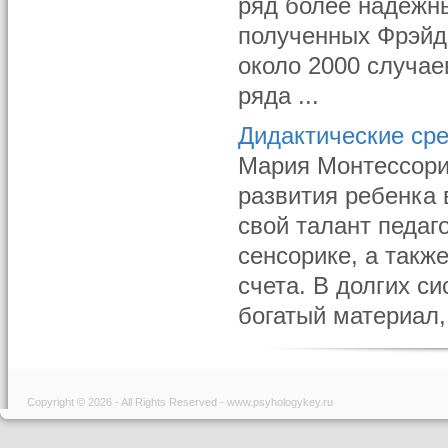
ряд более надежн
полученных Фрэйд
около 2000 случае
ряда ...
Дидактические ср
Мария Монтессори 
развития ребенка 
свой талант педаг
сенсорике, а такж
счета. В долгих с
богатый материал,
Copyright © 2026 - All Rights Reserved - www.psyhologykey.ru