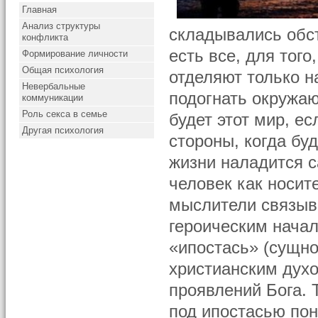
Главная
Анализ структуры
складывались обс
конфликта
есть все, для тог
Формирование личности
Общая психология
отделяют только 
Невербальные
подогнать окружаю
коммуникации
Роль секса в семье
будет этот мир, е
Другая психология
стороны, когда буд
жизни наладится с
человек как носит
мыслители связыв
героическим начал
«ипостась» (сущно
христианским духо
проявлений Бога.
под ипостасью пон