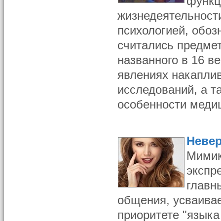
функц
жизнедеятельности
психологией, обо
считались предме
названного в 16 в
явлениях накаплив
исследований, а т
особенности медиц
Неве
Мимик
экспр
главн
общения, усваивае
приоритете "языка