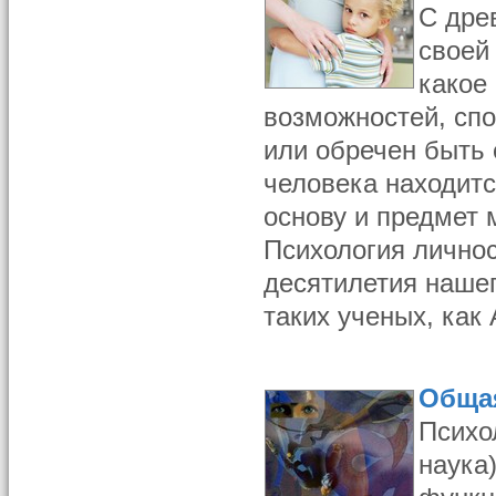
С дре
своей 
какое
возможностей, спо
или обречен быть
человека находитс
осно­ву и предмет
Психология личнос
десятилетия нашег
таких ученых, как 
Обща
Психол
наука