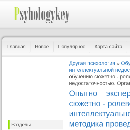
Главная
Новое
Популярное
Карта сайта
Другая психология
»
Обу
интеллектуальной недос
обучению сюжетно - рол
недостаточностью. Орга
Опытно – экспе
сюжетно - ролев
интеллектуально
методика прове
Разделы