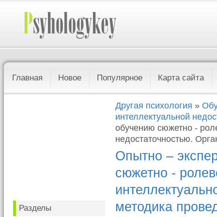
Главная
Новое
Популярное
Карта сайта
Другая психология
»
Обу
интеллектуальной недос
обучению сюжетно - рол
недостаточностью. Орга
Опытно – экспе
сюжетно - ролев
интеллектуально
методика прове
Разделы