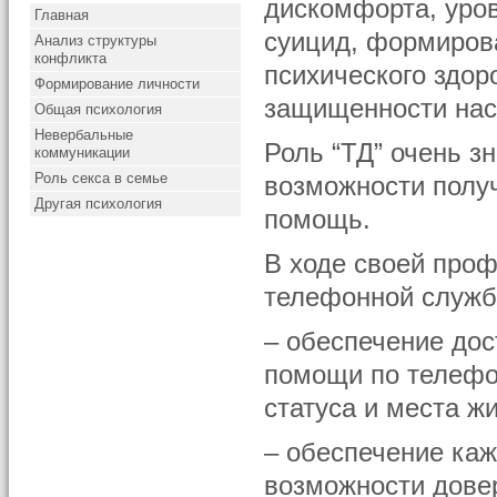
дискомфорта, уров
Главная
суицид, формирова
Анализ структуры
конфликта
психического здор
Формирование личности
защищенности нас
Общая психология
Невербальные
Роль “ТД” очень з
коммуникации
Роль секса в семье
возможности полу
Другая психология
помощь.
В ходе своей про
телефонной служб
– обеспечение дос
помощи по телефо
статуса и места ж
– обеспечение ка
возможности довер