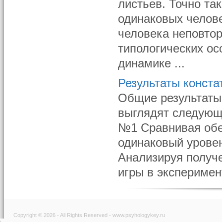
листьев. Точно та
одинаковых челове
человека неповто
типологических о
динамике ...
Результаты конст
Общие результаты 
выглядят следующ
№1 Сравнивая обе
одинаковый уровен
Анализируя получ
игры в эксперимен
Copyright © 2026 - All Rights Reserved - www.psyhologykey.ru