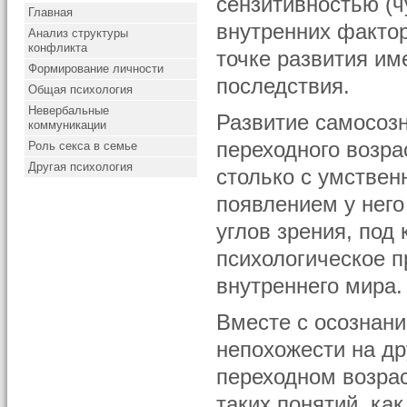
сензитивностью (ч
Главная
внутренних фактор
Анализ структуры
конфликта
точке развития и
Формирование личности
последствия.
Общая психология
Невербальные
Развитие самосоз
коммуникации
переходного возра
Роль секса в семье
Другая психология
столько с умствен
появлением у него
углов зрения, под
психологическое п
внутреннего мира.
Вместе с осознани
непохожести на др
переходном возра
таких понятий, ка