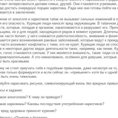
тают интересоваться делами семьи, друзей. Они становятся угрюмыми, 
где достать очередную порцию наркотика. Ради нее они готовы пойти на
ваются в заключении.
ичие от алкоголя и наркотиков табак не вызывает сильных изменений в 
я его опасность. Курящие люди наносят вред окружающим. В табачном
тв, которые, попадая в организм, накапливаются и разрушают его. Прич
ьщика, но и для людей, находящихся рядом в момент курения. Длительн
ек часто болеет, у него снижается работоспособность, внимание и физ
ается риск возникновения раковых заболеваний, которые ведут к преж
 часто возникают конфликты с теми, кто не курит. Курящие люди не спо
е и некоторых других видах деятельности таких, например, как пение. К
и, голос становится сиплым. У них меняется внешность, такие -поди со
ривлекательными. А это немаловажно, особенно для девушек, которые 
о быть красивыми.
му не стоит приучать себя к подобным привычкам, даже несмотря на то,
изм только формируется и если сейчас он .»привыкнет» хотя бы к одной
 быть очень тяжелыми.
буйте нарисовать рисунок, символизирующий жизнь без вредных привыч
сы и задания:
акое алкоголизм? К чему он приводит?
акие наркоманы? Каковы последствия употребления наркотиков?
 вред здоровью приносит курение?
беседы: «Понятие о болезни»