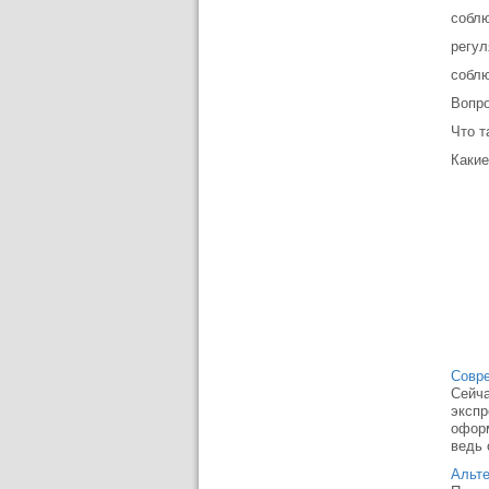
соблю
регул
соблю
Вопро
Что т
Какие
Совре
Сейча
экспр
оформ
ведь 
Альте