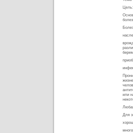
Цель:
Основ
болез
Болез
насле
врожд
разли
берем
приоб
инфек
Прони
жизне
челов
антит
или н
некот
Любая
Для э
хорош
много