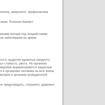
титела, иммунитет, профилактика
ганов. Болезни бывают:
ганизме матери под воздействием
ое заболевание во время
аются, выделяя ядовитые продукты
ся слабость, рвота. Но организм
 микробов вырабатываются защитные
я в организме человека на всю жизнь
овторно в организм возбудителей
но предупредить, сохранить здоровье.