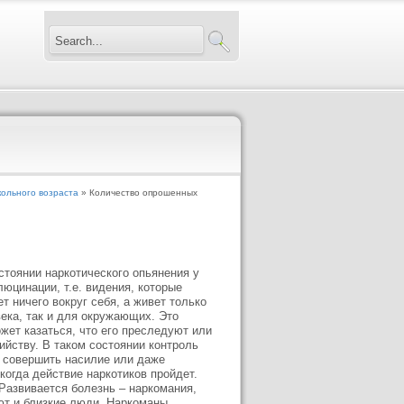
ольного возраста
» Количество опрошенных
стоянии наркотического опьянения у
юцинации, т.е. видения, которые
т ничего вокруг себя, а живет только
ека, так и для окружающих. Это
жет казаться, что его преследуют или
ийству. В таком состоянии контроль
, совершить насилие или даже
когда действие наркотиков пройдет.
Развивается болезнь – наркомания,
ют и близкие люди. Наркоманы