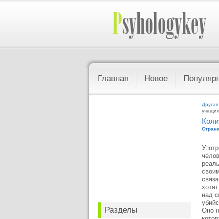
Главная
Новое
Популяр
Другая
учащих
Коли
Страни
Употр
челов
реаль
своим
связа
хотят
над с
убийс
Разделы
Оно н
котор