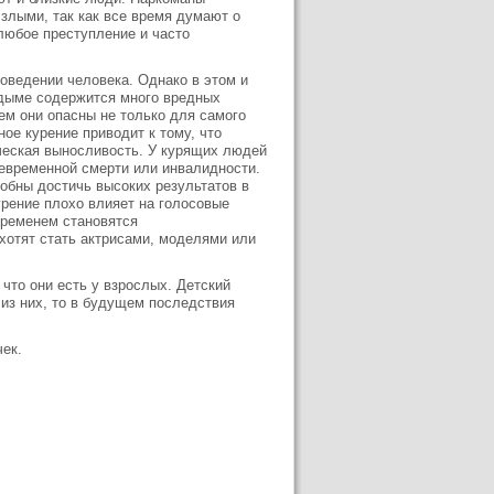
злыми, так как все время думают о
 любое преступление и часто
поведении человека. Однако в этом и
 дыме содержится много вредных
ем они опасны не только для самого
ое курение приводит к тому, что
ическая выносливость. У курящих людей
девременной смерти или инвалидности.
собны достичь высоких результатов в
урение плохо влияет на голосовые
 временем становятся
хотят стать актрисами, моделями или
 что они есть у взрослых. Детский
 из них, то в будущем последствия
ек.