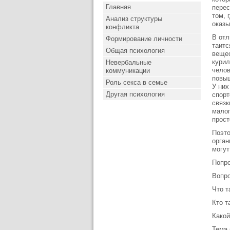
Главная
перес
том, 
Анализ структуры
оказы
конфликта
В отл
Формирование личности
таитс
Общая психология
вещес
курил
Невербальные
челов
коммуникации
повыш
Роль секса в семье
У них
Другая психология
спорт
связк
малоп
прост
Поэто
орган
могут
Попро
Вопро
Что т
Кто т
Какой
Тема 