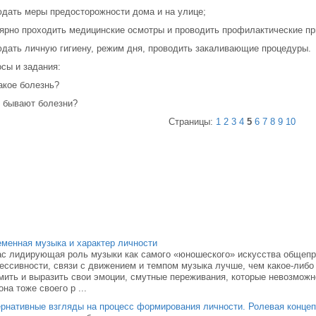
дать меры предосторожности дома и на улице;
ярно проходить медицинские осмотры и проводить профилактические пр
дать личную гигиену, режим дня, проводить закаливающие процедуры.
сы и задания:
акое болезнь?
 бывают болезни?
Страницы:
1
2
3
4
5
6
7
8
9
10
менная музыка и характер личности
с лидирующая роль музыки как самого «юношеского» искусства общепр
ессивности, связи с движением и темпом музыка лучше, чем какое-либо 
ить и выразить свои эмоции, смутные переживания, которые невозможно
она тоже своего р ...
рнативные взгляды на процесс формирования личности. Ролевая концеп