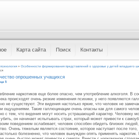
ное
Карта сайта
Поиск
Контакты
 психология
»
Особенности формирования представлений о здоровье у детей младшего шк
ся
чество опрошенных учащихся
ца 5
ебление наркотиков еще более опасно, чем употребление алкоголя. В со
ека происходят очень резкие изменения психики, у него появляются галл
но не существуют. Эти видения настолько яркие, что человек не замечае
и ощущениями. Такие галлюцинации очень опасны как для самого челов
но с тем, что видения могут носить устрашающий характер. Человеку мо
 убить, он начинает испытывать страх, который может привести к самоуб
воим поведением ослабевает, человек способен обидеть близких людей
тво. Очень тяжелым является состояние, которое наступает после того, 
астолько болезненно, что человек вынужден опять применять наркотик. 
ая очень быстро может привести к смерти. Вместе с наркоманом страда