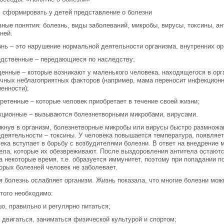
 сформировать у детей представление о болезни
ные понятия: болезнь, виды заболеваний, микробы, вирусы, токсины, ан
ней.
нь – это нарушение нормальной деятельности организма, внутренних ор
дственные – передающиеся по наследству;
енные – которые возникают у маленького человека, находящегося в ор
чных неблагоприятных факторов (например, мама переносит инфекционн
енности);
ретенные – которые человек приобретает в течение своей жизни;
ционные – вызываются болезнетворными микробами, вирусами.
кнув в организм, болезнетворные микробы или вирусы быстро размнож
деятельности – токсины. У человека повышается температура, появляет
ека вступает в борьбу с возбудителями болезни. В ответ на внедрение
ела, которые их обезвреживают. После выздоровления антитела остаютс
а некоторые время, т.е. образуется иммунитет, поэтому при попадании п
орых болезней человек не заболевает.
 болезнь ослабляет организм. Жизнь показала, что многие болезни мож
того необходимо:
о, правильно и регулярно питаться;
 двигаться, заниматься физической культурой и спортом;