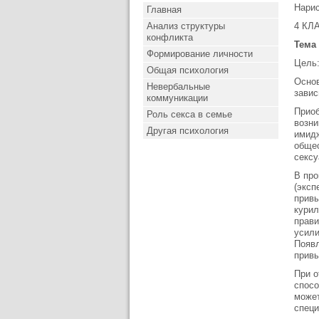
Нарис
Главная
Анализ структуры
4 КЛ
конфликта
Тема
Формирование личности
Цель:
Общая психология
Основ
Невербальные
завис
коммуникации
Приоб
Роль секса в семье
возни
Другая психология
имидж
общес
сексу
В про
(эксп
привы
курил
прави
усили
Появл
привы
При о
спосо
может
специ