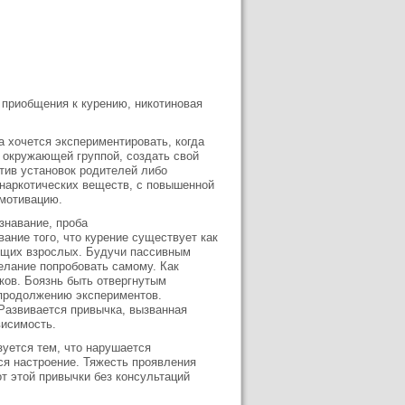
 приобщения к курению, никотиновая
а хочется экспериментировать, когда
 окружающей группой, создать свой
отив установок родителей либо
 наркотических веществ, с повышенной
 мотивацию.
знавание, проба
ание того, что курение существует как
рящих взрослых. Будучи пассивным
елание попробовать самому. Как
ков. Боязнь быть отвергнутым
 продолжению экспериментов.
 Развивается привычка, вызванная
висимость.
зуется тем, что нарушается
ся настроение. Тяжесть проявления
от этой привычки без консультаций