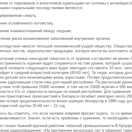
ичие от наркоманов и алкоголиков курильщики не склонны к антиобщес
вными социальными последствиями являются:
евременная смерть;
ние ослабленного потомства;
шение взаимоотношений между людьми;
чение риска возникновения заболеваний внутренних органов.
оследствия наносят большой экономический ущерб обществу. Общество
ичных листов, недополучает продукцию, которую могли бы изготовить з
огнозам ученых ежегодная смертность от курения составляет не менее 2
остраненность курения будет сохраняться на том уровне, который сущес
орой четверти следующего века будет ежегодно составлять 10 млн. чел
ойдет в средней возрастной категории (40-60 лет). Те люди, которые до
ня детьми или начинающими жизнь взрослыми. Потеря продолжительност
нее удручающая статистика для нашей республики. По расчетным данн
ствие этой привычки 15500 человек, в том числе 15000 мужчин и 500 ж
ности и 1% от смертности женщин по нашей республике. Для сравнения 
но-транспортных происшествий в Беларуси погибает ежегодно около 2000
яя потеря продолжительности жизни курящих белорусов в 1980 году для
озрастной группы 35-69 лет – 21 год.
ось бы отметить, что если человек вовремя бросает курить, то со врем
анавливаются. Значит, если есть проблемы с курением, то необходимо по
то сказал бывший крупный работник табачной промышленности В.Кроуф
оном радиообращении: «На протяжении нескольких лет я оборонял таба