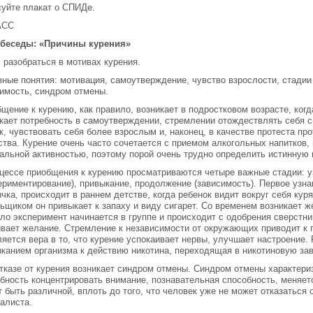
уйте плакат о СПИДе.
АСС
 беседы: «Причины курения»
 разобраться в мотивах курения.
ные понятия: мотивация, самоутверждение, чувство взрослости, стадии
имость, синдром отмены.
щение к курению, как правило, возникает в подростковом возрасте, когд
кает потребность в самоутверждении, стремлении отождествлять себя с
, чувствовать себя более взрослым и, наконец, в качестве протеста пр
тва. Курение очень часто сочетается с приемом алкогольных напитков,
альной активностью, поэтому порой очень трудно определить истинную
цессе приобщения к курению просматриваются четыре важные стадии: у
ериментирование), привыкание, продолжение (зависимость). Первое узнав
чка, происходит в раннем детстве, когда ребенок видит вокруг себя ку
ьщиком он привыкает к запаху и виду сигарет. Со временем возникает ж
ло эксперимент начинается в группе и происходит с одобрения сверстни
вает желание. Стремление к независимости от окружающих приводит к
яется вера в то, что курение успокаивает нервы, улучшает настроение.
канием организма к действию никотина, переходящая в никотиновую за
тказе от курения возникает синдром отмены. Синдром отмены характери
бность концентрировать внимание, познавательная способность, меняет
 быть различной, вплоть до того, что человек уже не может отказаться 
алиста.