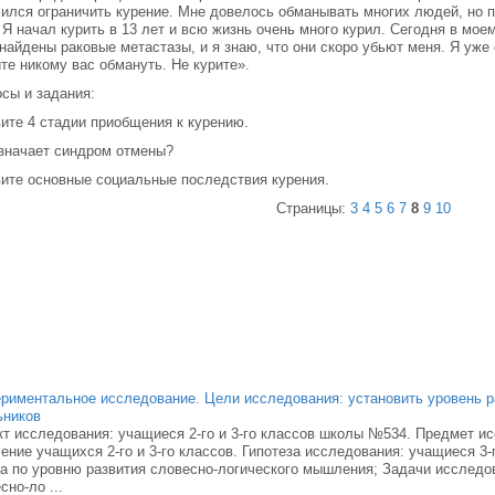
ился ограничить курение. Мне довелось обманывать многих людей, но п
 Я начал курить в 13 лет и всю жизнь очень много курил. Сегодня в моем
найдены раковые метастазы, и я знаю, что они скоро убьют меня. Я уже 
те никому вас обмануть. Не курите».
сы и задания:
ите 4 стадии приобщения к курению.
значает синдром отмены?
ите основные социальные последствия курения.
Страницы:
3
4
5
6
7
8
9
10
риментальное исследование. Цели исследования: установить уровень
ьников
т исследования: учащиеся 2-го и 3-го классов школы №534. Предмет и
ние учащихся 2-го и 3-го классов. Гипотеза исследования: учащиеся 3-
а по уровню развития словесно-логического мышления; Задачи исследов
сно-ло ...