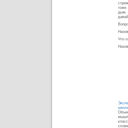
стрем
тоже.
дым, 
давай
Вопро
Назов
Что о
Назов
Экспе
школ
Объек
мышле
класс
слове