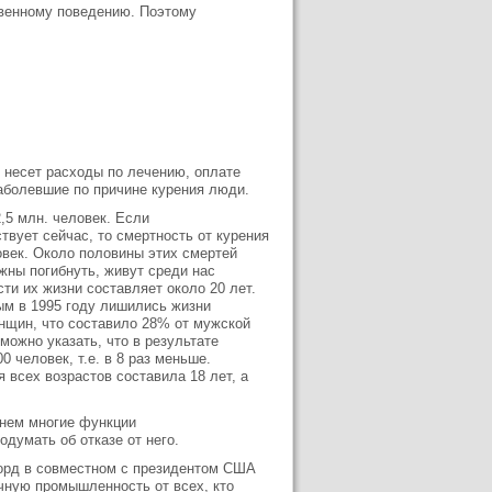
твенному поведению. Поэтому
 несет расходы по лечению, оплате
аболевшие по причине курения люди.
,5 млн. человек. Если
твует сейчас, то смертность от курения
овек. Около половины этих смертей
лжны погибнуть, живут среди нас
и их жизни составляет около 20 лет.
ым в 1995 году лишились жизни
енщин, что составило 28% от мужской
можно указать, что в результате
 человек, т.е. в 8 раз меньше.
 всех возрастов составила 18 лет, а
енем многие функции
думать об отказе от него.
орд в совместном с президентом США
чную промышленность от всех, кто