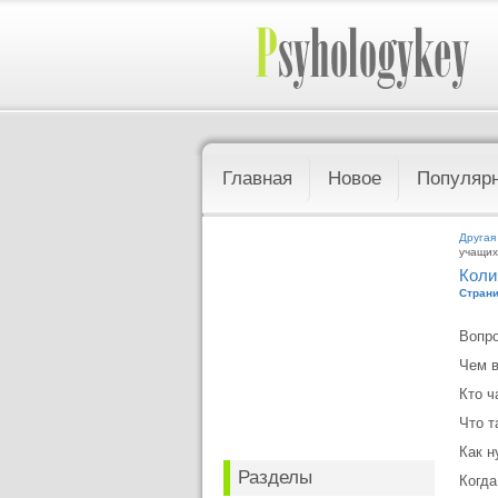
Главная
Новое
Популяр
Другая
учащих
Коли
Страни
Вопро
Чем 
Кто 
Что т
Как н
Разделы
Когда