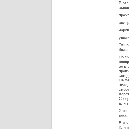
В отл
осно
прежд
рожде
нару
увели
Эти п
больн
По пр
распр
во вт
произ
сегод
Не ме
вслед
смерт
дорож
Средн
для в
Хотел
восст
Вот ч
Клинт