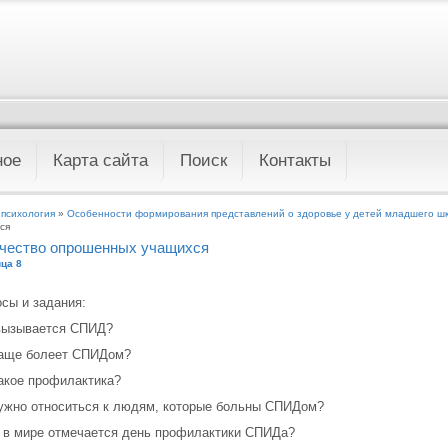
ное
Карта сайта
Поиск
Контакты
 психология
»
Особенности формирования представлений о здоровье у детей младшего шк
ся
чество опрошенных учащихся
ца 8
сы и задания:
вызывается СПИД?
чаще болеет СПИДом?
акое профилактика?
ужно относиться к людям, которые больны СПИДом?
 в мире отмечается день профилактики СПИДа?