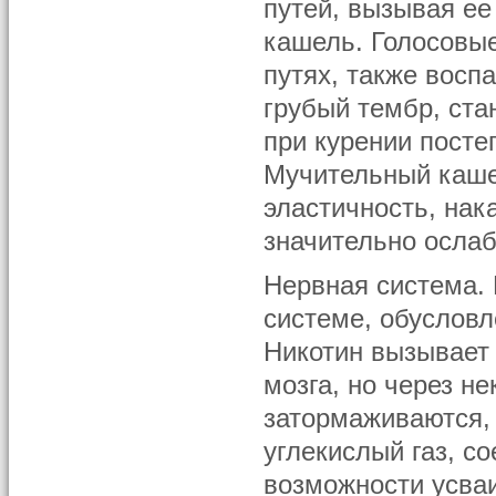
путей, вызывая е
кашель. Голосовы
путях, также восп
грубый тембр, ста
при курении посте
Мучительный кашел
эластичность, нак
значительно ослаб
Нервная система. 
системе, обусловл
Никотин вызывает 
мозга, но через не
затормаживаются, 
углекислый газ, с
возможности усваи