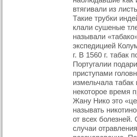
наблюдавшие как 
втягивали из лист
Такие трубки инд
клали сушеные тл
называли «табако»
экспедицией Колу
г. В 1560 г. табак
Португалии подари
приступами головн
измельчала табак 
некоторое время п
Жану Нико это «ц
называть никотино
от всех болезней.
случаи отравления