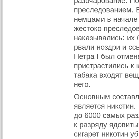
разочарование. П
преследованием. В
немцами в начале 
жестоко преследов
наказывались: их 
рвали ноздри и сс
Петра I был отмен
пристрастились к 
табака входят вещ
него.
Основным составл
является никотин.
до 6000 самых раз
к разряду ядовиты
сигарет никотин уб