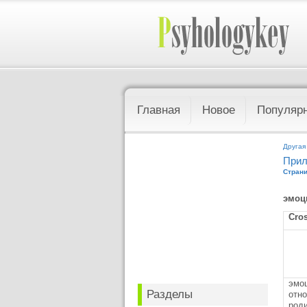
Главная
Новое
Популяр
Другая
Прил
Страни
эмоц
Cro
эмо
Разделы
отн
роди