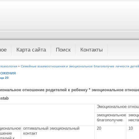
ное
Карта сайта
Поиск
Контакты
 психология
»
Семейные взаимоотношения и эмоциональное благополучие личности дете
ожения
ца 20
иональное отношение родителей к ребенку * эмоциональное отнош
sstab
Эмоциональное отнош
эмоциональное
эмоц
благополучие
нест
циональное
оптимальный эмоциональный
20
10
ошение
контакт
телей к