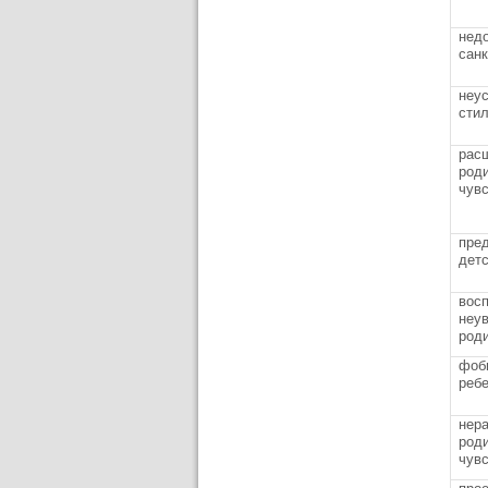
нед
сан
неу
стил
рас
род
чув
пре
детс
вос
неу
род
фоб
реб
нера
род
чув