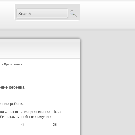
й
» Приложения
ение ребенка
ение ребенка
иональная
эмоциональное
Total
абильность
неблагополучие
6
36