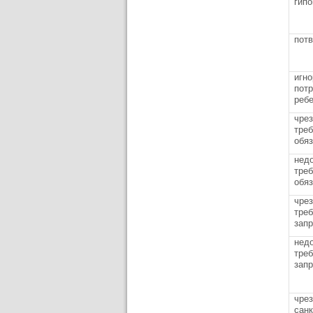
гипо
пот
игн
пот
реб
чре
треб
обя
нед
треб
обя
чре
треб
запр
нед
треб
запр
чре
сан