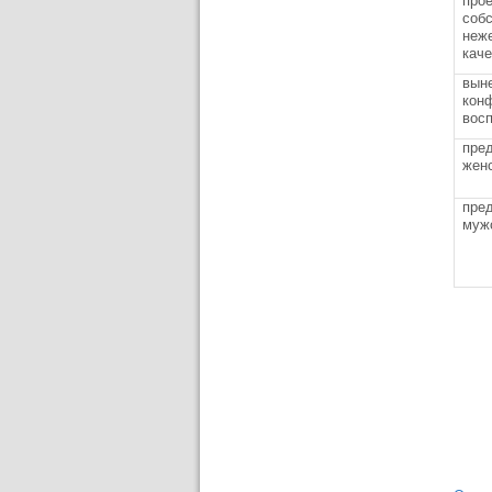
прое
соб
неж
каче
вын
кон
вос
пре
женс
пре
муж