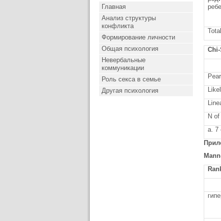
Главная
реб
Анализ структуры
конфликта
Tota
Формирование личности
Общая психология
Chi-
Невербальные
коммуникации
Pear
Роль секса в семье
Like
Другая психология
Line
N of
a. 7
Прил
Mann-
Ran
гипе