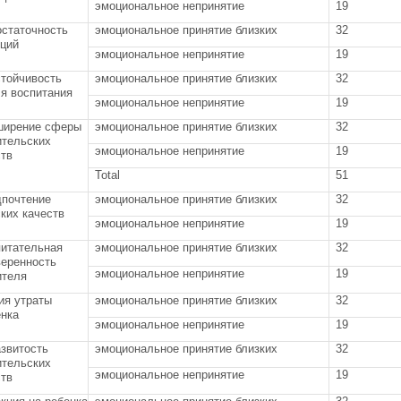
эмоциональное непринятие
19
остаточность
эмоциональное принятие близких
32
кций
эмоциональное непринятие
19
стойчивость
эмоциональное принятие близких
32
я воспитания
эмоциональное непринятие
19
ширение сферы
эмоциональное принятие близких
32
ительских
эмоциональное непринятие
19
ств
Total
51
дпочтение
эмоциональное принятие близких
32
ких качеств
эмоциональное непринятие
19
питательная
эмоциональное принятие близких
32
веренность
эмоциональное непринятие
19
ителя
ия утраты
эмоциональное принятие близких
32
енка
эмоциональное непринятие
19
звитость
эмоциональное принятие близких
32
ительских
эмоциональное непринятие
19
ств