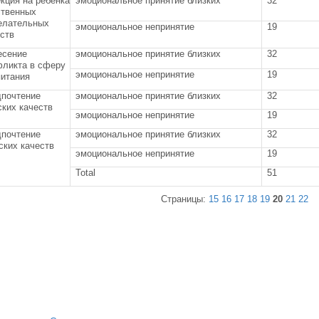
кция на ребенка
эмоциональное принятие близких
32
ственных
елательных
эмоциональное непринятие
19
ств
есение
эмоциональное принятие близких
32
фликта в сферу
эмоциональное непринятие
19
питания
дпочтение
эмоциональное принятие близких
32
ких качеств
эмоциональное непринятие
19
дпочтение
эмоциональное принятие близких
32
ских качеств
эмоциональное непринятие
19
Total
51
Страницы:
15
16
17
18
19
20
21
22