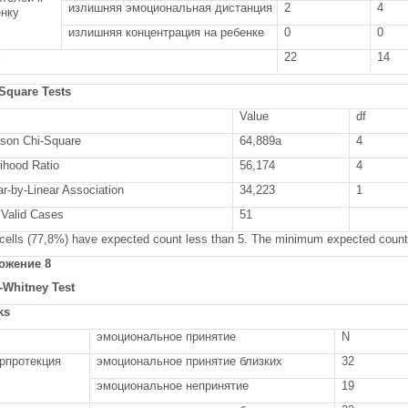
излишняя эмоциональная дистанция
2
4
енку
излишняя концентрация на ребенке
0
0
l
22
14
Square Tests
Value
df
son Chi-Square
64,889a
4
lihood Ratio
56,174
4
ar-by-Linear Association
34,223
1
 Valid Cases
51
 cells (77,8%) have expected count less than 5. The minimum expected count 
ожение 8
Whitney Test
ks
эмоциональное принятие
N
рпротекция
эмоциональное принятие близких
32
эмоциональное непринятие
19