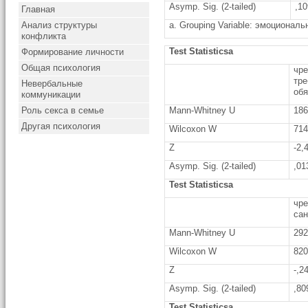
Asymp. Sig. (2-tailed)
,1
Главная
Анализ структуры
a. Grouping Variable: эмоционал
конфликта
Test Statisticsa
Формирование личности
Общая психология
чр
тре
Невербальные
обя
коммуникации
Роль секса в семье
Mann-Whitney U
186
Другая психология
Wilcoxon W
714
Z
-2,
Asymp. Sig. (2-tailed)
,01
Test Statisticsa
чр
са
Mann-Whitney U
292
Wilcoxon W
820
Z
-,2
Asymp. Sig. (2-tailed)
,80
Test Statisticsa