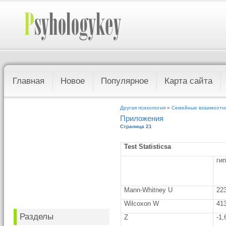
Главная
Новое
Популярное
Карта сайта
Другая психология
»
Семейные взаимоотно
Приложения
Страница 21
Test Statisticsa
ги
Mann-Whitney U
22
Wilcoxon W
41
Разделы
Z
-1,