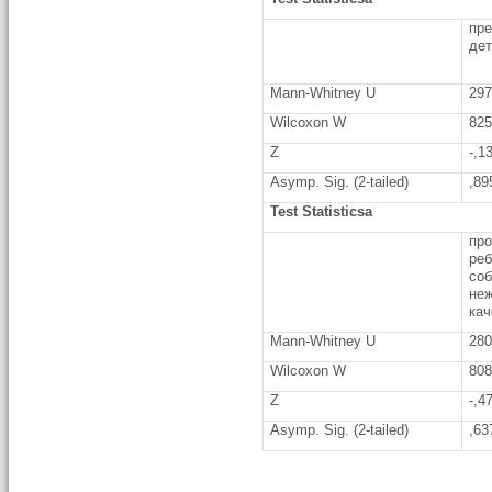
пр
дет
Mann-Whitney U
297
Wilcoxon W
825
Z
-,1
Asymp. Sig. (2-tailed)
,89
Test Statisticsa
про
ре
со
не
кач
Mann-Whitney U
280
Wilcoxon W
808
Z
-,4
Asymp. Sig. (2-tailed)
,63