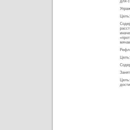
для с
Упра
Цель:
Содер
расст
иначе
«прот
мячам
Рефл
Цель:
Содер
Занят
Цель:
дости