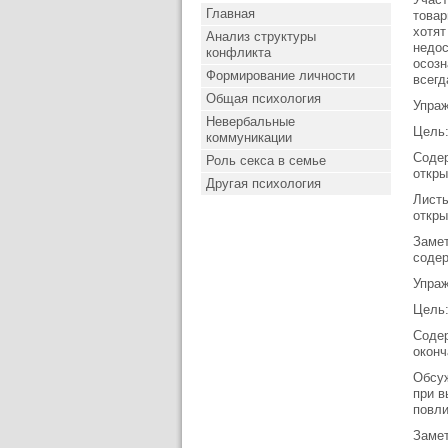
Главная
товар
хотят
Анализ структуры
недос
конфликта
осозн
Формирование личности
всегд
Общая психология
Упраж
Невербальные
Цель:
коммуникации
Содер
Роль секса в семье
откры
Другая психология
Листы
откры
Замет
содер
Упраж
Цель:
Содер
оконч
Обсуж
при в
повли
Замет