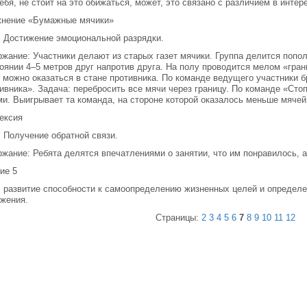
ебя, не стоит на это обижаться, может, это связано с различием в интер
жнение «Бумажные мячики»
 Достижение эмоциональной разрядки.
жание: Участники делают из старых газет мячики. Группа делится попол
оянии 4–5 метров друг напротив друга. На полу проводится мелом «гран
 можно оказаться в стане противника. По команде ведущего участники б
ивника». Задача: перебросить все мячи через границу. По команде «Сто
и. Выигрывает та команда, на стороне которой оказалось меньше мячей
ексия
 Получение обратной связи.
жание: Ребята делятся впечатлениями о занятии, что им понравилось, а 
ие 5
 развитие способности к самоопределению жизненных целей и определе
жения.
Страницы:
2
3
4
5
6
7
8
9
10
11
12