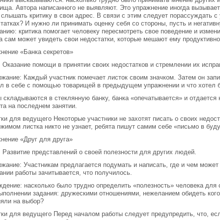
ища. Автора написанного не выявляют. Это упражнение иногда вызывает 
 слышать критику в свои адрес. В связи с этим следует порассуждать с 
татках? И нужно ли принимать оценку себя со стороны, пусть и негатив
анию: критика помогает человеку пересмотреть свое поведение и изменит
а сам может увидеть свои недостатки, которые мешают ему продуктивн
нение «Банка секретов»
 Оказание помощи в принятии своих недостатков и стремлении их испра
жание: Каждый участник помечает листок своим значком. Затем он запис
л в себе с помощью товарищей в предыдущем упражнении и что хотел б
 складываются в стеклянную банку, банка «опечатывается» и отдается 
та на последнем занятии.
ки для ведущего Некоторые участники не захотят писать о своих недост
жимом листка никто не узнает, ребята пишут самим себе «письмо в буд
нение «Друг для друга»
 Развитие представлений о своей полезности для других людей.
жание: Участникам предлагается подумать и написать, где и чем может
ании работы зачитывается, что получилось.
дение: насколько было трудно определить «полезность» человека для 
ыполнении задания: дружескими отношениями, нежеланием обидеть кого-
яли на выбор?
ки для ведущего Перед началом работы следует предупредить, что, если