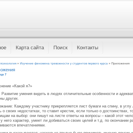
ное
Карта сайта
Поиск
Контакты
 психология
»
Изучение феномена тревожности у студентов первого курса
» Приложения
ожения
ца 7
нение «Какой я?»
 Развитие умения видеть в людях отличительные особенности и адекват
ны других.
жание: Каждому участнику прикрепляется лист бумаги на спину, в углу 
ь о своих недостатках, то ставит крестик, если только о достоинствах, 
ищам на выбор: они пишут на листе ответы на вопросы – какой этот чел
 у него характер, умеет ли добиваться своих целей и т.д. по окончании 
иваются впечатлениями.
ники высказываются: насколько трудно было принимать мнение других и