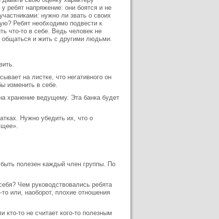
у ребят напряжение: они боятся и не
участниками: нужно ли звать о своих
ную? Ребят необходимо подвести к
ь что-то в себе. Ведь человек не
о общаться и жить с другими людьми.
вить.
ывает на листке, что негативного он
ы изменить в себе.
на хранение ведущему. Эта банка будет
атках. Нужно убедить их, что о
ущее».
 быть полезен каждый член группы. По
себя? Чем руководствовались ребята
то или, наоборот, плохие отношения
 кто-то не считает кого-то полезным