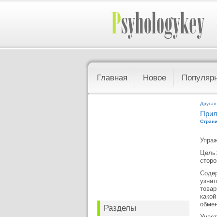
Главная
Новое
Популяр
Другая
Прил
Страни
Упраж
Цель:
сторо
Содер
узнат
товар
какой
обмен
Разделы
Участ