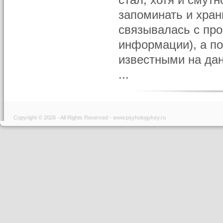
стал, хотя и смутн
запоминать и хра
связывалась с про
информации), а по
известными на да
...
Copyright © 2026 - All Rights Reserved - www.psyhologykey.ru