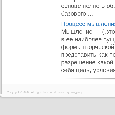
основе полного об
базового ...
Процесс мышлени
Мышление — (,зто 
в ее наиболее су
форма творческой
представить как п
разрешение какой-
себя цель, услови
Copyright © 2026 - All Rights Reserved - www.psyhologykey.ru