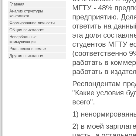
Главная
МГТУ - 48% предп
Анализ структуры
предприятию. Доля
конфликта
Формирование личности
ответить на данны
Общая психология
эта доля составля
Невербальные
коммуникации
студентов МГТУ е
Роль секса в семье
(соответственно 9
Другая психология
работать в коммер
работать в издате
Респондентам пре
"Какие условия бу
всего".
1) ненормированн
2) в моей зарплат
часть, а остальное 