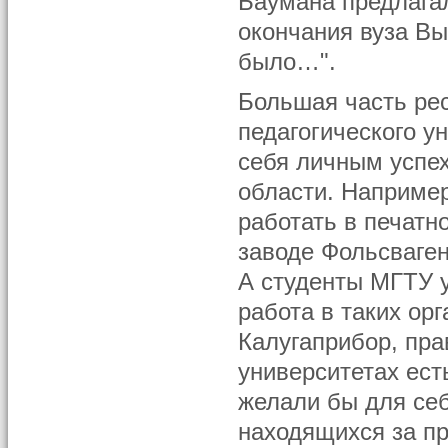
Баумана предлага
окончания вуза В
было…".
Большая часть рес
педагогического у
себя личным успех
области. Например
работать в печатн
заводе Фольсваген
А студенты МГТУ у
работа в таких ор
Калугаприбор, пра
университетах ест
желали бы для себ
находящихся за пр