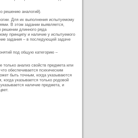
по решению аналогий).
логии. Для их выполнения испытуемому
иями. В этом задании выявляется,
и решении длинного ряда
ному принципу и наличие у испытуемого
ение задания – в последующей задаче
онятий под общую категорию –
е только анализ свойств предмета или
 что обеспечивается психическим
ожет быть точным, когда указываются
, когда указывается только родовой
 указывается наличие предмета, и
цвет.