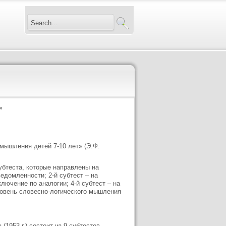
я
мышления детей 7-10 лет» (Э.Ф.
субтеста, которые направлены на
едомленности; 2-й субтест – на
лючение по аналогии; 4-й субтест – на
ровень словесно-логического мышления
1953 г.) состоит из 9 субтестов,