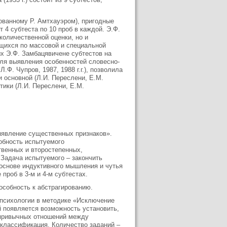
.
ованному Р. Амтхауэром), пригодные
4 субтеста по 10 проб в каждой. Э.Ф.
количественной оценки, но и
щихся по массовой и специальной
х Э.Ф. Замбацявичене субтестов на
ля выявления особенностей словесно-
.Ф. Чупров, 1987, 1988 г.г.), позволила
 основной (Л.И. Переслени, Е.М.
тики (Л.И. Переслени, Е.М.
ыявление существенных признаков».
обность испытуемого
венных и второстепенных,
Задача испытуемого – закончить
основе индуктивного мышления и чутья
 проб в 3-м и 4-м субтестах.
пособность к абстрагированию.
опсихологии в методике «Исключение
й появляется возможность установить,
т привычных отношений между
 классификация. Количество заданий –