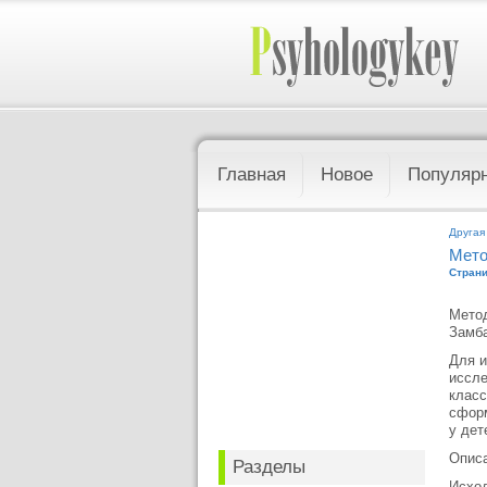
Главная
Новое
Популяр
Другая
Мето
Страни
Метод
Замба
Для и
иссле
класс
сформ
у дет
Описа
Разделы
Исход