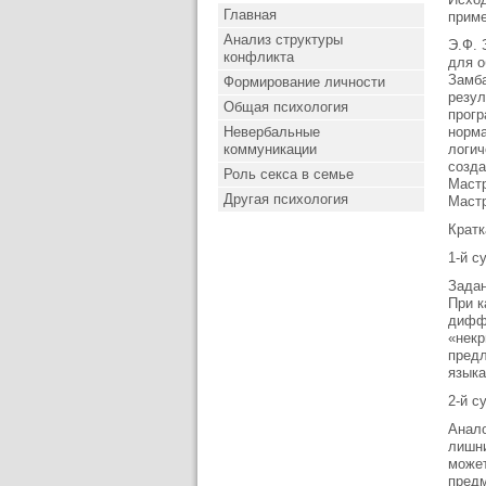
Главная
приме
Анализ структуры
Э.Ф. 
конфликта
для о
Замба
Формирование личности
резул
Общая психология
прогр
Невербальные
норма
коммуникации
логич
созда
Роль секса в семье
Мастр
Другая психология
Мастр
Кратк
1-й с
Задан
При к
диффе
«некр
предл
языка
2-й с
Анало
лишни
может
предм