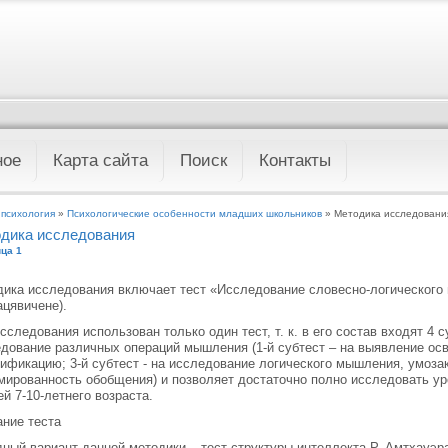
ное
Карта сайта
Поиск
Контакты
 психология
»
Психологические особенности младших школьников
» Методика исследовани
дика исследования
ца 1
ика исследования включает тест «Исследование словесно-логического 
цявичене).
сследования использован только один тест, т. к. в его состав входят 4 
дование различных операций мышления (1-й субтест – на выявление осв
ификацию; 3-й субтест - на исследование логического мышления, умозак
ированность обобщения) и позволяет достаточно полно исследовать у
ей 7-10-летнего возраста.
ние теста
ный вариант данной методики – тест структуры интеллекта Р. Амтхауэра (