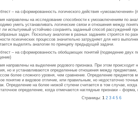
убтест – на сформированность логического действия «умозаключения» (
ия направлены на исследование способности к умозаключениям по ана
одимо уметь устанавливать логические связи и отношения между понят
 ли испытуемый устойчиво сохранять заданный способ рассуждений пр
образных задач. Поскольку аналогии в разных заданиях строятся по раз
ности психических процессов значительно затрудняет для него выполн
тается выделять аналогии по принципу предыдущей задачи.
убтест – на сформированность обобщающих понятий (подведение двух п
щение)
ия направлены на выделение родового признака. При этом происходит н
ия, но и устанавливаются определенные отношения между предметами,
ссом более сложного уровня, чем сравнение. Определение предметов м
ое понятие и видовое отличие, или правильным, но недостаточно точным
ак. Определение на более низкой ступени считается в том случае, когда
таточное определение, когда отмечаются наглядные признаки – форма, 
Страницы:
1
2
3
4
5
6