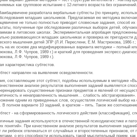
няемых как групповое испытание с 12-летнего возраста без ограничений
Замбацявичене разработала вербальные субтесты (по принципу, использ
бследования младших школьников. Предлагаемая ею методика включает 
цявичене не только полностью приводит словесные задания, способ их 
ьтаты, полученные при обследовании различных выборок детей, обучаю
аммам в литовских школах. Экспериментальная апробация предложенны
льно развивающихся младших школьниках и проверка их пригодности д
еского мышления детей ЗПР (Л.И. Переслени, Е.М. Мастрюкова, 1986 г.; Л
ть на их основе два модифицированных варианта методики – полный или
юкова, Л.Ф. Чупров, 1989 г.) и краткий для проведения экспресс-диагнос
юкова, Л.Ф. Чупров, 1989 г.).
ая характеристика субтестов.
убтест направлен на выявление осведомленности.
ия, составляющие этот субтест, подобны используемым в методике «В
ачественном анализе результатов выполнения заданий выявляется спос
ренцировать существенные признаки предметов и явлений от несущест
итичность и ненаправленность мышления… слабость абстрагирования». 
ожение одним из приведенных слов, осуществляя логический выбор на 
. В полном варианте 10 заданий, в кратком – пять. Такое же соотношение
убтест - на сформированность логического действия (классификация), с
гичные задания используются в отечественной психодиагностике и пат
х понятий». При качественном анализе результатов выполнения задани
 ли ребенок отвлекаться от случайных и второстепенных признаков, о
етами, о его способности использовать такой мыслительный прием, как