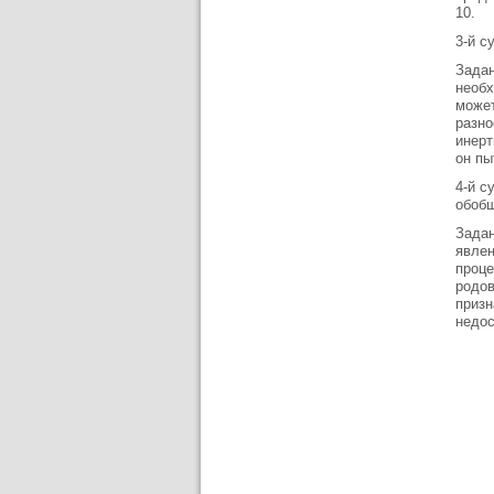
10.
3-й с
Задан
необх
может
разно
инерт
он пы
4-й с
обоб
Задан
явлен
проце
родов
призн
недос