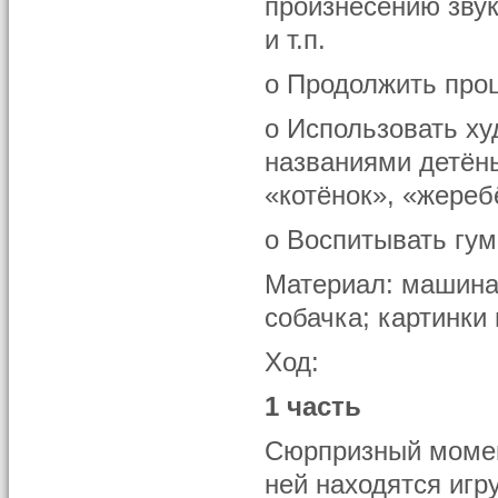
произнесению звук
и т.п.
o Продолжить про
o Использовать ху
названиями детён
«котёнок», «жереб
o Воспитывать гу
Материал: машина-
собачка; картинки
Ход:
1 часть
Сюрпризный момент
ней находятся игр