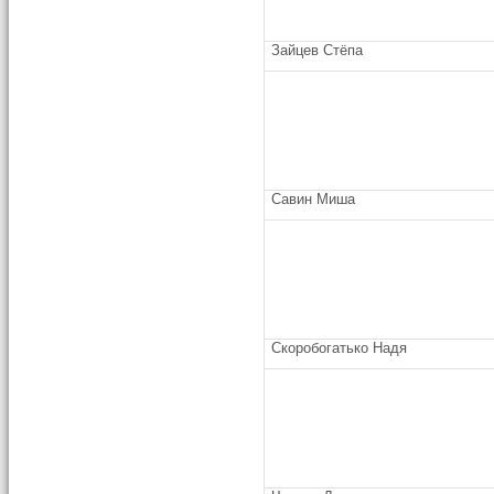
Зайцев Стёпа
Савин Миша
Скоробогатько Надя