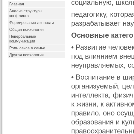
социальную, школь
Главная
Анализ структуры
педагогику, котор
конфликта
раз­рабатывает на
Формирование личности
Общая психология
Основные катего
Невербальные
коммуникации
• Развитие челове
Роль секса в семье
под влиянием вне
Другая психология
неуправляемых, с
• Воспитание в ш
организуемый, це
интеллекта, физич
к жизни, к активно
правило, оно осущ
образования и ку
правоохранительны