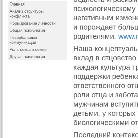
Главная
психологическому 
Анализ структуры
конфликта
негативным измен
Формирование личности
и порождает боль
Общая психология
родителями.
www.m
Невербальные
коммуникации
Наша концептуаль
Роль секса в семье
вклад в отцовство
Другая психология
каждая культура т
поддержки ребенка
ответственного отц
роли отца и забот
мужчинам вступить
детьми, у которых
биологическими о
Последний контек