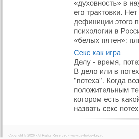
«духовность» в на
его трактовки. Не
дефиниции этого 
психологии в Росс
«белых пятен»: пл
Секс как игра
Делу - время, поте
В дело или в поте
"потеха". Когда в
положительным тер
котором есть како
назвать секс потехо
Copyright © 2026 - All Rights Reserved - www.psyhologykey.ru