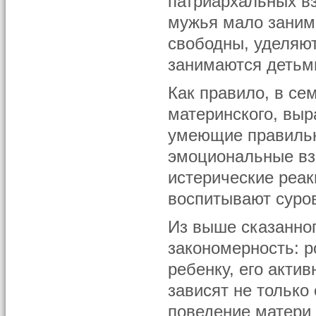
патриархальных вз
мужья мало заним
свободны, уделяют
занимаются детьми
Как правило, в се
материнского, вы
умеющие правильно
эмоциональные вз
истерические реак
воспитывают суров
Из выше сказанног
закономерность: р
ребенку, его актив
зависят не только 
поведение матери 