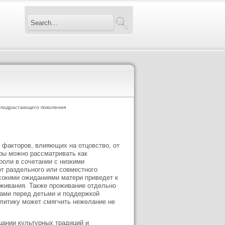
 подрастающего поколения
 факторов, влияющих на отцовство, от
ры можно рассматривать как
роли в сочетании с низкими
т раздельного или совместного
ысокими ожиданиями матери приведет к
оживания. Также проживание отдельно
ами перед детьми и поддержкой
литику может смягчить нежелание не
цании культурных традиций и