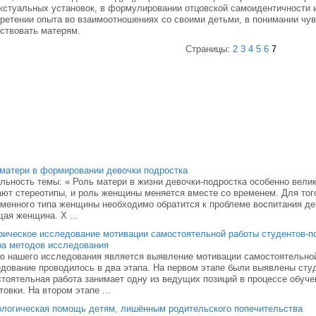
кстуальных установок, в формулировании отцовской самоидентичности и
ретении опыта во взаимоотношениях со своими детьми, в понимании чув
ствовать матерям.
Страницы:
2
3
4
5
6
7
матери в формировании девочки подростка
льность темы: « Роль матери в жизни девочки-подростка особенно вели
ют стереотипы, и роль женщины меняется вместе со временем. Для тог
менного типа женщины необходимо обратится к проблеме воспитания дев
ая женщина. Х ...
ическое исследование мотивации самостоятельной работы студентов-пс
а методов исследования
 нашего исследования является выявление мотивации самостоятельной
дование проводилось в два этапа. На первом этапе были выявлены сту
тоятельная работа занимает одну из ведущих позиций в процессе обуче
товки. На втором этапе ...
логическая помощь детям, лишённым родительского попечительства