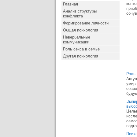
конте
Главная
приоб
Анализ структуры
сочув
конфликта
Формирование личности
Общая психология
Невербальные
коммуникации
Роль секса в семье
Другая психология
Роль 
Актуа
умира
совре
будущ
Эмпир
выбор
Целью
иссле
самос
подго
Психо