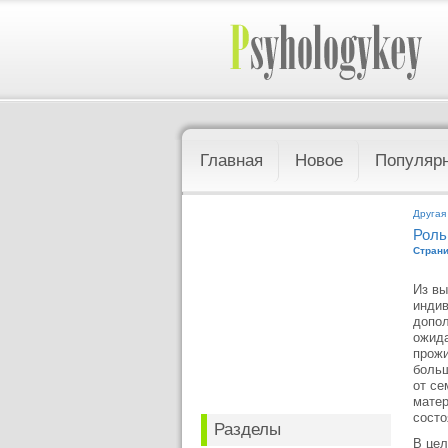
Главная
Новое
Популяр
Другая
Роль
Страни
Из вы
индив
допол
ожида
прожи
больш
от се
матер
состо
Разделы
В цел