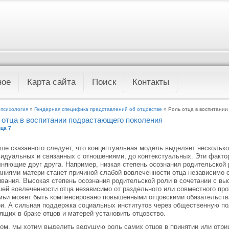
ное
Карта сайта
Поиск
Контакты
 психология
»
Гендерная специфика представлений об отцовстве
» Роль отца в воспитании
 отца в воспитании подрастающего поколения
ца 7
ше сказанного следует, что концептуальная модель выделяет несколько
идуальных и связанных с отношениями, до контекстуальных. Эти факто
няющие друг друга. Например, низкая степень осознания родительской 
ниями матери станет причиной слабой вовлеченности отца независимо о
вания. Высокая степень осознания родительской роли в сочетании с в
ей вовлеченности отца независимо от раздельного или совместного пр
мьи может быть компенсировано повышенными отцовскими обязательств
и. А сильная поддержка социальных институтов через общественную по
ящих в браке отцов и матерей установить отцовство.
ом, мы хотим выделить ведущую роль самих отцов в принятии или отри