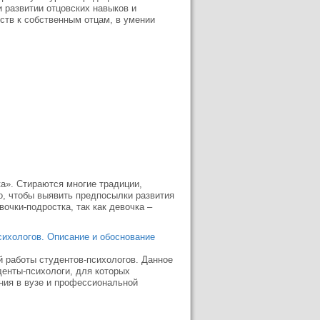
 развитии отцовских навыков и
ств к собственным отцам, в умении
ка». Стираются многие традиции,
о, чтобы выявить предпосылки развития
очки-подростка, так как девочка –
ихологов. Описание и обоснование
 работы студентов-психологов. Данное
денты-психологи, для которых
ния в вузе и профессиональной