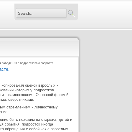
 поведения в подростковом возрасте.
асте.
 копирования оценок взрослых к
новании которых у подростков
сти – самопознания. Основной формой
ыми, сверстниками.
вным стремлением к личностному
ение.
ление быть похожим на старших, детей и
уя события, подросток иногда
го обращения с собой как с взрослым