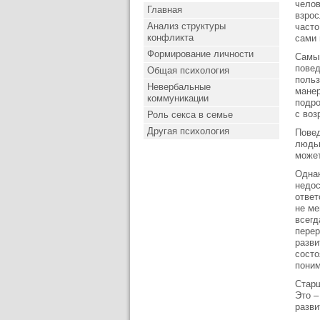
челов
Главная
взрос
Анализ структуры
часто
конфликта
сами 
Формирование личности
Самый
повед
Общая психология
польз
Невербальные
манер
коммуникации
подро
с воз
Роль секса в семье
Другая психология
Повед
людьм
может
Однак
недос
ответ
не ме
всегд
перер
разви
состо
поним
Старш
Это –
разви