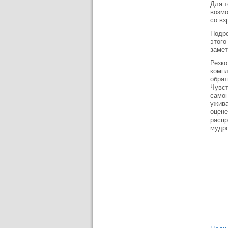
Для т
возмо
со вз
Подро
этого
замет
Резко
компл
обрат
Чувст
само
ужива
оцене
распр
мудр