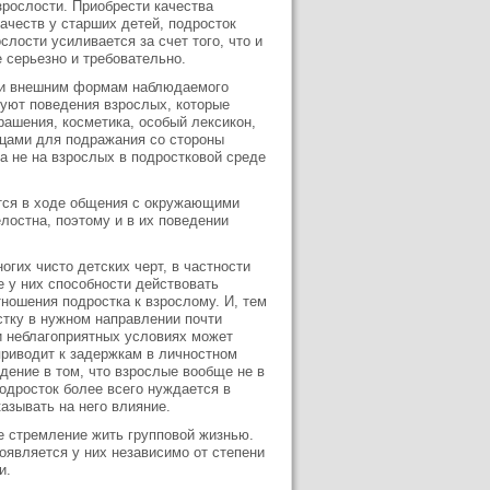
зрослости. Приобрести качества
ачеств у старших детей, подросток
лости усиливается за счет того, что и
е серьезно и требовательно.
нии внешним формам наблюдаемого
ируют поведения взрослых, которые
рашения, косметика, особый лексикон,
зцами для подражания со стороны
 а не на взрослых в подростковой среде
ется в ходе общения с окружающими
лостна, поэтому и в их поведении
огих чисто детских черт, в частности
е у них способности действовать
ношения подростка к взрослому. И, тем
стку в нужном направлении почти
и неблагоприятных условиях может
приводит к задержкам в личностном
ждение в том, что взрослые вообще не в
подросток более всего нуждается в
азывать на него влияние.
е стремление жить групповой жизнью.
роявляется у них независимо от степени
и.