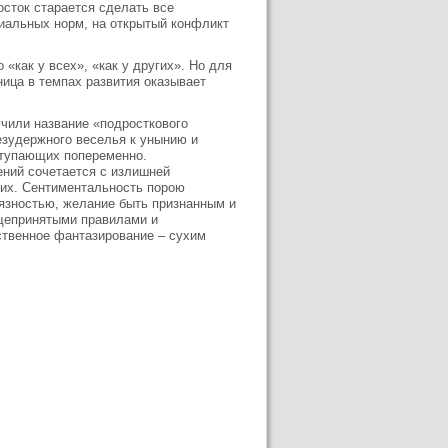
осток старается сделать все
циальных норм, на открытый конфликт
«как у всех», «как у других». Но для
зница в темпах развития оказывает
учили название «подросткового
езудержного веселья к унынию и
ыступающих попеременно.
ений сочетается с излишней
их. Сентиментальность порою
вязностью, желание быть признанным и
бщепринятыми правилами и
ственное фантазирование – сухим