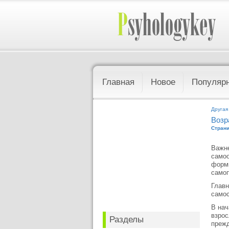
Главная
Новое
Популяр
Другая
Возр
Страни
Важне
самоо
форми
самоп
Главн
самос
В нач
взрос
Разделы
прежд