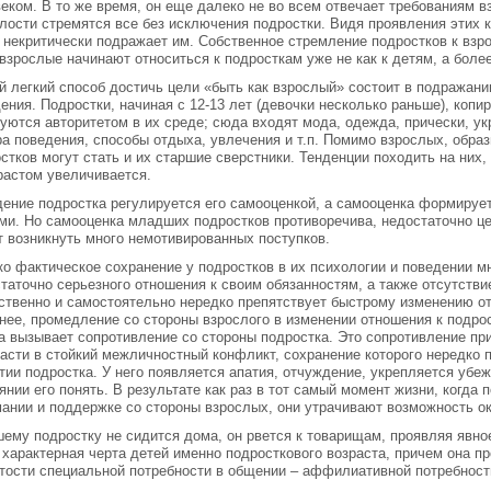
еком. В то же время, он еще далеко не во всем отвечает требованиям в
лости стремятся все без исключения подростки. Видя проявления этих к
 некритически подражает им. Собственное стремление подростков к взрос
взрослые начинают относиться к подросткам уже не как к детям, а боле
 легкий способ достичь цели «быть как взрослый» состоит в подража
ения. Подростки, начиная с 12-13 лет (девочки несколько раньше), коп
уются авторитетом в их среде; сюда входят мода, одежда, прически, ук
а поведения, способы отдыха, увлечения и т.п. Помимо взрослых, обра
стков могут стать и их старшие сверстники. Тенденции походить на них,
растом увеличивается.
ение подростка регулируется его самооценкой, а самооценка формиру
и. Но самооценка младших подростков противоречива, недостаточно це
 возникнуть много немотивированных поступков.
о фактическое сохранение у подростков в их психологии и поведении мн
таточно серьезного отношения к своим обязанностям, а также отсутстви
ственно и самостоятельно нередко препятствует быстрому изменению от
нее, промедление со стороны взрослого в изменении отношения к подро
а вызывает сопротивление со стороны подростка. Это сопротивление пр
асти в стойкий межличностный конфликт, сохранение которого нередко 
тии подростка. У него появляется апатия, отчуждение, укрепляется убе
янии его понять. В результате как раз в тот самый момент жизни, когда 
ании и поддержке со стороны взрослых, они утрачивают возможность ок
ему подростку не сидится дома, он рвется к товарищам, проявляя явно
 характерная черта детей именно подросткового возраста, причем она п
тости специальной потребности в общении – аффилиативной потребност