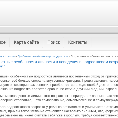
ное
Карта сайта
Поиск
Контакты
 психология
»
Проблемы семей имеющих подростков
» Возрастные особенности личности и
астные особенности личности и поведения в подростковом возр
ца 1
йшей особенностью подростков является постепенный отход от прямого
ценке, всё больше опора на внутренние критерии. Представления, на ос
руются критерии самооценки, приобретаются в ходе особой деятельно
ознания подростка является сравнение себя с другими людьми: взросл
ые мотивационные линии этого возрастного периода, связанные с акти
овершенствованию, - это самопознание, самовыражение и самоутвержд
але подросткового возраста у ребенка появляется и усиливается стрем
лых, причем такое желание становится настолько сильным, что, форсир
евременно начинает считать себя уже взрослым, требуя соответственно