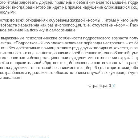
ого чтобы завоевать друзей, привлечь к себе внимание товарищей, подр
жное; иногда ради этого он идет на прямое нарушение сложившихся со
рослыми.
сток во всех отношениях обуреваем жаждой «нормы», чтобы у него было 
 возраста характерна как раз диспропорция, т. е. отсутствие «норм». Ра
ное влияние на психику и самосознание.
 выраженные психологические особенности подросткового возраста пол
екса». «Подростковый комплекс» включает перепады настроения – от б
но – без достаточных причин, а также ряд других полярных качеств, в
вительность к оценке посторонними своей внешности, способностей, ум
надеянностью и безапелляционными суждениями в отношении окружающ
ется с поразительной чёрствостью, болезненная застенчивость – с раз
нным другими – с показной независимостью, борьба с авторитетами, о
остранёнными идеалами – с обожествлением случайных кумиров, а чув
ствованием.
Страницы:
1
2