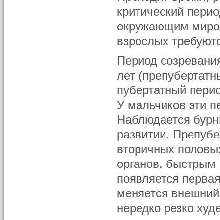
критический перио
окружающим миром.
взрослых требуютс
Период созревания
лет (препубертатны
пубертатный перио
У мальчиков эти п
Наблюдается бурн
развитии. Препубе
вторичных половы
органов, быстрым 
появляется первая
меняется внешний 
нередко резко худе