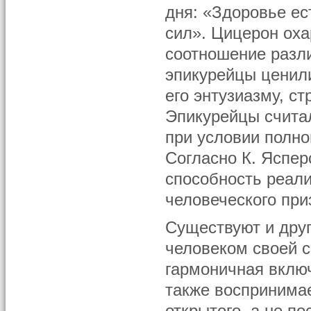
дня: «Здоровье е
сил». Цицерон оха
соотношение разл
эпикурейцы ценил
его энтузиазму, с
Эпикурейцы считал
при условии полно
Согласно К. Яспер
способность реал
человеческого при
Существуют и дру
человеком своей с
гармоничная вклю
также воспринимае