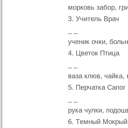
морковь забор, гр
3. Учитель Врач
_ _
ученик очки, боль
4. Цветок Птица
_ _
ваза клюв, чайка, 
5. Перчатка Сапог
_ _
рука чулки, подошв
6. Темный Мокрый