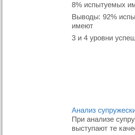
8% испытуемых им
Выводы: 92% испы
имеют
3 и 4 уровни успе
Анализ супружеск
При анализе супр
выступают те каче