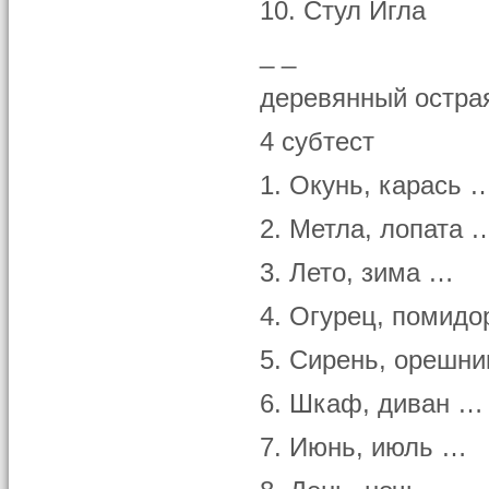
10. Стул Игла
_ _
деревянный острая
4 субтест
1. Окунь, карась 
2. Метла, лопата 
3. Лето, зима …
4. Огурец, помид
5. Сирень, орешн
6. Шкаф, диван …
7. Июнь, июль …