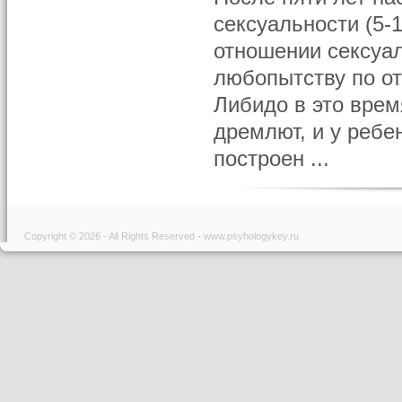
сексуальности (5-
отношении сексуа
любопытству по о
Либидо в это врем
дремлют, и у ребе
построен ...
Copyright © 2026 - All Rights Reserved - www.psyhologykey.ru