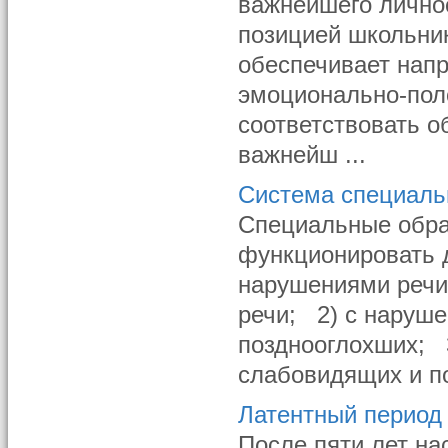
важнейшего личнос
позицией школьник
обеспечивает напр
эмоционально-пол
соответствовать о
важнейш ...
Система специаль
Специальные обра
функционировать 
нарушениями речи
речи; 2) с наруш
позднооглохших; 3
слабовидящих и по
Латентный период
После пяти лет на