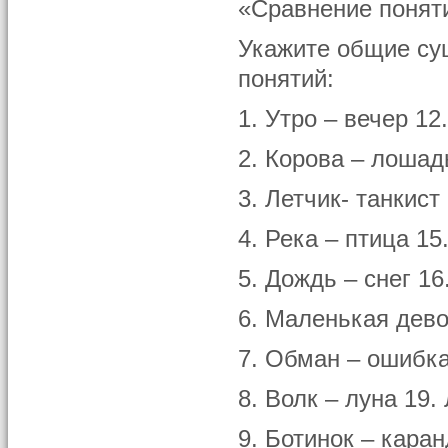
«Сравнение понят
Укажите общие су
понятий:
1. Утро – вечер 12
2. Корова – лошад
3. Летчик- танкист
4. Река – птица 15
5. Дождь – снег 16
6. Маленькая дево
7. Обман – ошибка
8. Волк – луна 19.
9. Ботинок – кара