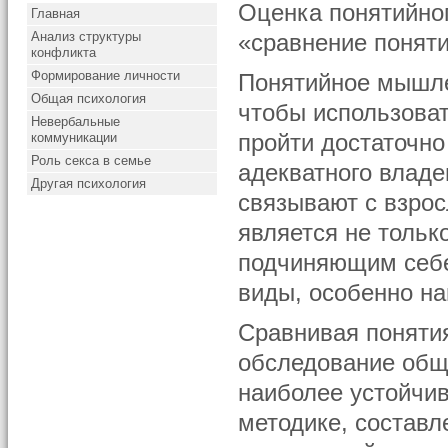
Оценка понятийно
Главная
Анализ структуры
«сравнение понят
конфликта
Формирование личности
Понятийное мышлен
Общая психология
чтобы использоват
Невербальные
коммуникации
пройти достаточно
Роль секса в семье
адекватного влад
Другая психология
связывают с взрос
является не тольк
подчиняющим себе
виды, особенно на
Сравнивая поняти
обследование обще
наиболее устойчи
методике, составл