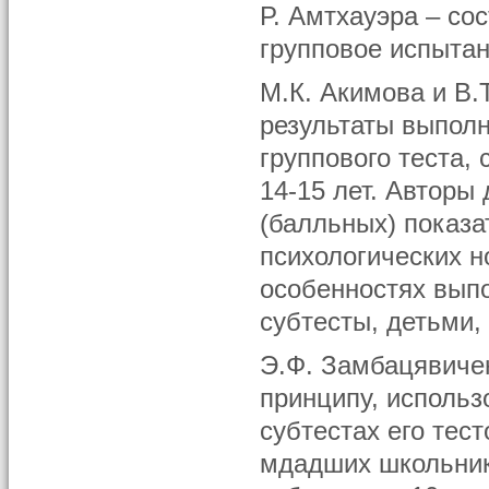
Р. Амтхауэра – со
групповое испытан
М.К. Акимова и В.
результаты выполн
группового теста,
14-15 лет. Автор
(балльных) показа
психологических н
особенностях вып
субтесты, детьми
Э.Ф. Замбацявиче
принципу, использ
субтестах его тес
мдадших школьник