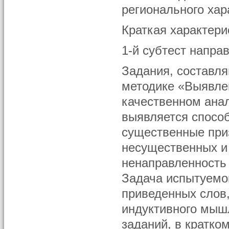
регионального хара
Краткая характери
1-й субтест напра
Задания, составля
методике «Выявле
качественном ана
выявляется спосо
существенные приз
несущественных и 
ненаправленность
Задача испытуемог
приведенных слов,
индуктивного мышл
заданий, в кратком