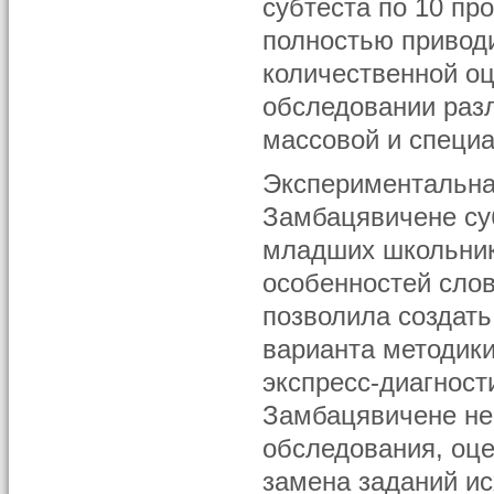
субтеста по 10 пр
полностью приводи
количественной оц
обследовании раз
массовой и специ
Экспериментальна
Замбацявичене су
младших школьник
особенностей сло
позволила создат
варианта методики
экспресс-диагност
Замбацявичене не
обследования, оце
замена заданий ис