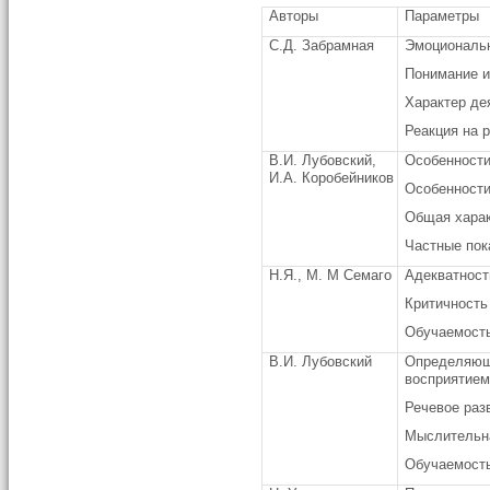
Авторы
Параметры
С.Д. Забрамная
Эмоциональн
Понимание и
Характер де
Реакция на 
В.И. Лубовский,
Особенност
И.А. Коробейников
Особенности
Общая харак
Частные пок
Н.Я., М. М Семаго
Адекватност
Критичность
Обучаемост
В.И. Лубовский
Определяющи
восприятием
Речевое раз
Мыслительн
Обучаемост