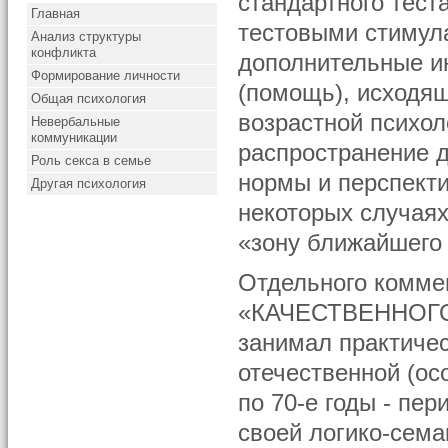
стандартного тест
Главная
тестовыми стимул
Анализ структуры
конфликта
дополнительные и
Формирование личности
(помощь), исходящ
Общая психология
возрастной психол
Невербальные
коммуникации
распространение д
Роль секса в семье
нормы и перспекти
Другая психология
некоторых случаях
«зону ближайшего 
Отдельного комме
«КАЧЕСТВЕННОГО
занимал практиче
отечественной (ос
по 70-е годы - пер
своей логико-сема