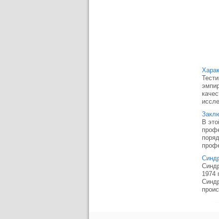
Харак
Тести
эмпир
качес
иссле
Закл
В это
профе
поряд
профе
Синдр
Синдр
1974 
Синдр
проис