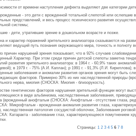
исимости от времени наступления дефекта выделяют две категории дет
рожденные - это дети с врожденной тотальной слепотой или ослепшие в
льных представлений, и весь процесс психического развития осуществл
льной системы;
шие - дети, утратившие зрение в дошкольном возрасте и позже.
на и характер поражений зрительного анализатора сказываются на разв
еляют ведущий путь познания окружающего мира, точность и полноту в
з причин нарушений зрения показывает, что в 92% случаев слабовиден
енный Характер. При этом среди причин детской слепоты заметна тенд
лий развития зрительного анализатора: в 1964 г. - 60,9% таких аномали
евой); в 1979 г. - 75% (А.И. Каплан); р 1991 г. - 91,3% (Л.И. Кириллова); в
енные заболевания и аномалии развития органов зрения могут быть сл
ждающих факторов. Примерно 30% из них наследственной природы (вр
льного нерва, миопия (СНОСКА: Миопия - близорукость).
естве генетических факторов нарушения зрительной функции могут выс
ляющееся в виде альбинизма, наследственные заболевания, приводящи
а (врожденный анофтальм (СНОСКА: Анофтальм - отсутствие глаза, ре
КА: Микрофтальм - врожденная аномалия развития глаза, характериз
), наследственная патология сосудистой оболочки, Заболевания роговой
КА: Катаракта - заболевание глаз, характеризующееся помутнением хр
тки.
Страницы:
1
2
3
4
5
6
7
8