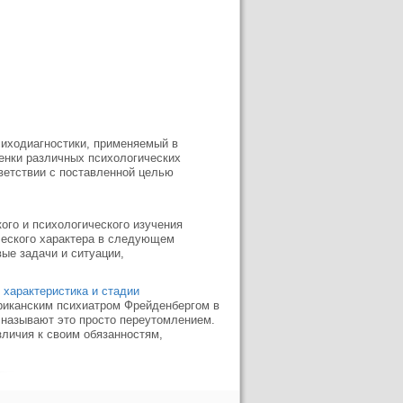
психодиагностики, применяемый в
енки различных психологических
тветствии с поставленной целью
ого и психологического изучения
ческого характера в следующем
вые задачи и ситуации,
 характеристика и стадии
риканским психиатром Фрейденбергом в
называют это просто переутомлением.
личия к своим обязанностям,