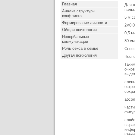
Главная
Для о
пальц
Анализ структуры
конфликта
5 м с
Формирование личности
2м0,0
Общая психология
0,5 м-
Невербальные
30 см
коммуникации
Роль секса в семье
Спосо
Другая психология
Неспо
Таким
очков
выде
слепы
остро
сохра
абсол
части
фигур
слабо
выраж
инфор
чтени