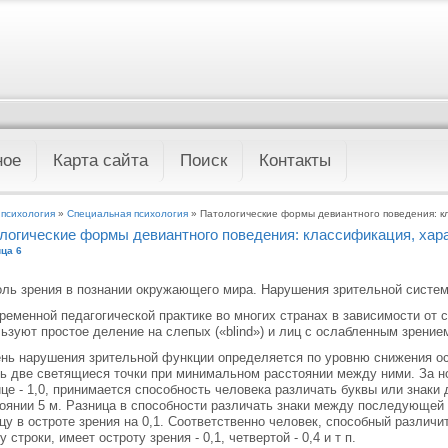
ное
Карта сайта
Поиск
Контакты
 психология
»
Специальная психология
» Патологические формы девиантного поведения: к
логические формы девиантного поведения: классификация, хар
ца 6
оль зрения в познании окружающего мира. Нарушения зрительной систе
ременной педагогической практике во многих странах в зависимости от
ьзуют простое деление на слепых («blind») и лиц с ослабленным зрением
нь нарушения зрительной функции определяется по уровню снижения ост
ь две светящиеся точки при минимальном расстоянии между ними. За 
це - 1,0, принимается способность человека различать буквы или знаки
оянии 5 м. Разница в способности различать знаки между последующей
цу в остроте зрения на 0,1. Соответственно человек, способный различи
у строки, имеет остроту зрения - 0,1, четвертой - 0,4 и т п.