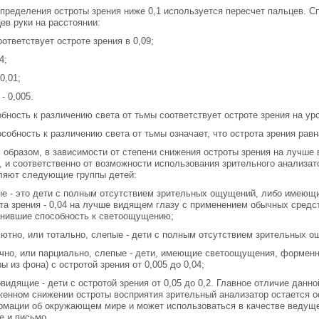
пределения остроты зрения ниже 0,1 используется пересчет пальцев. С
ев руки на расстоянии:
оответствует остроте зрения в 0,09;
4;
0,01;
 - 0,005.
бность к различению света от тьмы соответствует остроте зрения на у
собность к различению света от тьмы означает, что острота зрения равн
 образом, в зависимости от степени снижения остроты зрения на лучше
, и соответственно от возможности использования зрительного анализат
ляют следующие группы детей:
е - это дети с полным отсутствием зрительных ощущений, либо имеющи
та зрения - 0,04 на лучше видящем глазу с применением обычных средств
нившие способность к светоощущению;
ютно, или тотально, слепые - дети с полным отсутствием зрительных 
чно, или парциально, слепые - дети, имеющие светоощущения, форменн
ы из фона) с остротой зрения от 0,005 до 0,04;
видящие - дети с остротой зрения от 0,05 до 0,2. Главное отличие данно
енном снижении остроты восприятия зрительный анализатор остается 
мации об окружающем мире и может использоваться в качестве ведуще
е и письмо.