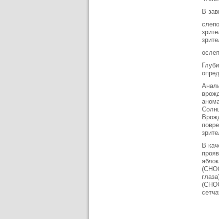
В зав
слепо
зрите
зрите
ослеп
Глуби
опред
Анали
врожд
анома
Солнц
Врожд
повре
зрите
В кач
прояв
яблок
(СНОС
глаза
(СНОС
сетча