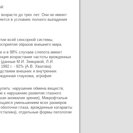
ей:
 возрасте до трех лет. Они не имеют
яется в условиях полного выпадения
итии всей сенсорной системы,
осприятия образов внешнего мира.
ие и в 88% случаев слепота имеют
енция возрастания частоты врожденных
й (данные М.И. Земцовой, Л.И.
 1992 г. - 92% (А.В. Хватова).
едствием внешних и внутренних
ожденная глаукома, атрофия
тупить: нарушение обмена веществ,
е к нарушению развития глазного
дкая аномалия зрения), Микрофтальм
ующаяся уменьшением всех размеров
 оболочки глаза, врожденные катаракты
усталика), отдельные формы патологии