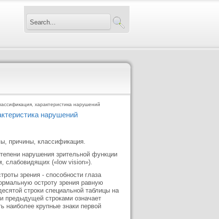
лассификация, характеристика нарушений
актеристика нарушений
мы, причины, классификация.
 степени нарушения зрительной функции
, слабовидящих («low vision»).
роты зрения - способности глаза
нормальную остроту зрения равную
 десятой строки специальной таблицы на
 и предыдущей строками означает
ть наиболее крупные знаки первой