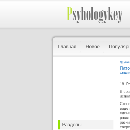
Главная
Новое
Популяр
Другая
Пато
Страни
18. Р
В сов
испол
Степе
видет
едини
расст
разни
Разделы
сверх