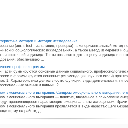
теристика методов и методик исследования
рование (англ. test - испытание, проверка) - экспериментальный метод 
ических социологических исследованиях, а также метод измерения и оц
тв и состояний индивида. Тесты позволяют дать оценку индивида в соо
дования; обеспечиваю ...
ючение профессиограммы
й части суммируются основные данные социального, профессиологическ
ссии и формулируются основные рекомендации научного и(или) практи
ке: 1. Характеристика деятельности: функции, виды деятельности, типо
ссиональные умения и навыки. 2. ...
ом эмоционального выгорания. Синдром эмоционального выгорания, его
ом эмоционального выгорания — понятие, введённое в психологию аме
году, проявляющееся нарастающим эмоциональным истощением. Врачи 
ом эмоционального выгорания проявляется в виде нарастающего безраз
ходящему на работе, д ...