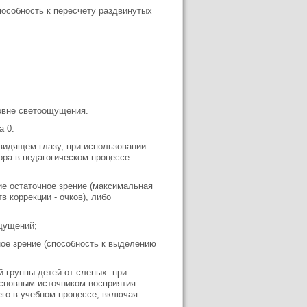
пособность к пересчету раздвинутых
ровне светоощущения.
а 0.
 видящем глазу, при использовании
ора в педагогическом процессе
е остаточное зрение (максимальная
 коррекции - очков), либо
ощущений;
ое зрение (способность к выделению
й группы детей от слепых: при
основным источником восприятия
го в учебном процессе, включая