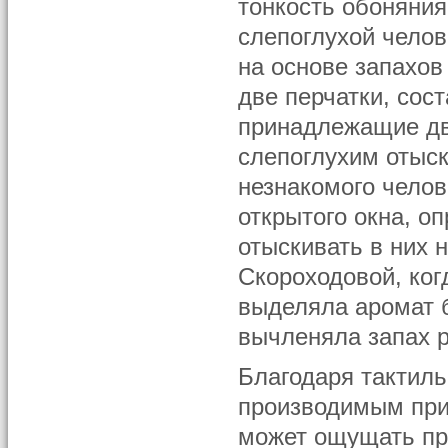
тонкость обоняния
слепоглухой чело
на основе запахов
две перчатки, сос
принадлежащие дв
слепоглухим отыск
незнакомого челов
открытого окна, о
отыскивать в них
Скороходовой, ког
выделяла аромат 
вычленяла запах 
Благодаря тактиль
производимым при
может ощущать пр