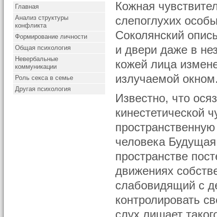
Кожная чувствител
Главная
Анализ структуры
слепоглухих особ
конфликта
Соколянский описы
Формирование личности
и двери даже в н
Общая психология
Невербальные
кожей лица измен
коммуникации
излучаемой окном
Роль секса в семье
Другая психология
Известно, что ося
кинестетической ч
пространственную 
человека Будущая
пространстве пост
движениях собстве
слабовидящий с д
контролировать с
слух лишает таког