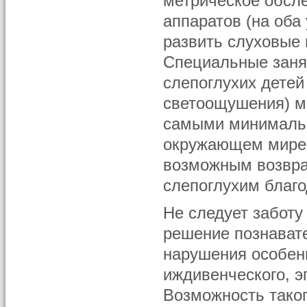
метрическое обсл
аппаратов (на оба
развить слуховые 
Специальные занят
слепоглухих детей
светоощушения) мо
самыми минимальн
окружающем мире.
возможным возвра
слепоглухим благ
Не следует заботу
решение познавате
нарушения особен
иждивенческого, э
Возможность таког