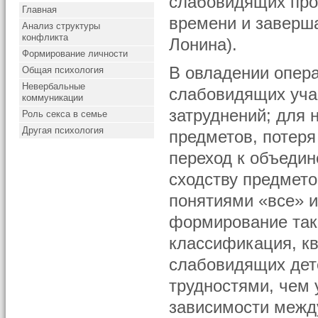
слабовидящих про
Главная
времени и заверша
Анализ структуры
конфликта
Лонина).
Формирование личности
В овладении опер
Общая психология
Невербальные
слабовидящих уча
коммуникации
затруднений; для 
Роль секса в семье
Другая психология
предметов, потеря
переход к объеди
сходству предмето
понятиями «все» и
формирование так
классификация, к
слабовидящих дете
трудностями, чем
зависимости межд