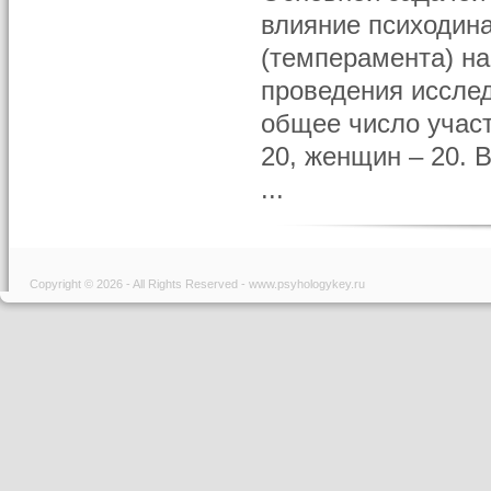
влияние психодин
(темперамента) на
проведения иссле
общее число участн
20, женщин – 20. 
...
Copyright © 2026 - All Rights Reserved - www.psyhologykey.ru