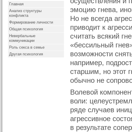
осуществления и п
Главная
эмоцию гнева, ин
Анализ структуры
конфликта
Но не всегда агре
Формирование личности
приводит к агресс
Общая психология
считать всякий г
Невербальные
коммуникации
«бессильный гнев»
Роль секса в семье
возможности снять
Другая психология
например, подрост
старшим, но этот 
обычно не сопров
Волевой компонент
воли: целеустремл
ряде случаев иниц
агрессивное состо
в результате сопе