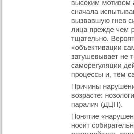
высоким мотивом а
сначала испытываю
вызвавшую гнев си
лица прежде чем 
тщательно. Вероят
«объективации сам
затушевывает не т
саморегуляции дей
процессы и, тем с
Причины нарушени
возрасте: нозоло
паралич (ДЦП).
Понятие «нарушен
носит собирательн