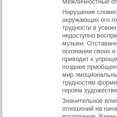
Межличностные от
Нарушение словесн
окружающих его г
трудности в усвое
недоступно воспри
музыки. Отставани
осознании своих и
приводит к упрощ
позднее приобщен
мир эмоциональных
трудностям форми
героям художеств
Значительное вли
отношений на нач
воспитания. Важн