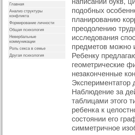
написании букв, 
Главная
подобных особенно
Анализ структуры
конфликта
планированию кор
Формирование личности
преодолению труд
Общая психология
исследования спо
Невербальные
коммуникации
предметов можно и
Роль секса в семье
Ребенку предлага
Другая психология
геометрические ф
незаконченные ко
Экспериментатор д
Наблюдение за дей
таблицами этого т
ребенка к целост
состоянии его гра
симметричное изо