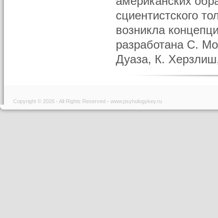
американских обра
сциентистского то
возникла концепц
разработана С. Мо
Дуаза, К. Херзлиш,
Copyright © 2026 - All Rights Reserved - www.psyhologykey.ru