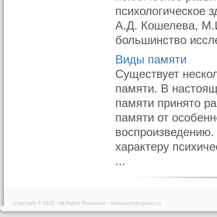
психологическое з
А.Д. Кошелева, М.И
большинство иссле
Виды памяти
Существует неско
памяти. В настоя
памяти принято ра
памяти от особенн
воспроизведению. 
характеру психиче
...
Copyright © 2026 - All Rights Reserved - www.psyhologykey.ru