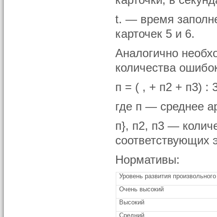
карточки, в секунд
t. — время заполн
карточек 5 и 6.
Аналогично необх
количества ошибо
п = ( , + п2 + п3) : 
где п — среднее 
п}, п2, п3 — коли
соответствующих э
Нормативы:
Уровень развития произвольног
Очень высокий
Высокий
Средний