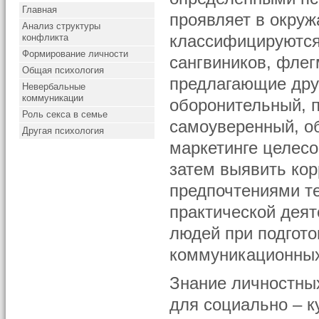
Главная
проявляет в окруж
Анализ структуры
конфликта
классифицируются 
Формирование личности
сангвиников, флег
Общая психология
предлагающие дру
Невербальные
коммуникации
оборонительный, 
Роль секса в семье
самоуверенный, об
Другая психология
маркетинге целесо
затем выявить ко
предпочтениями те
практической деят
людей при подгото
коммуникационных
Знание личностны
для социально – к