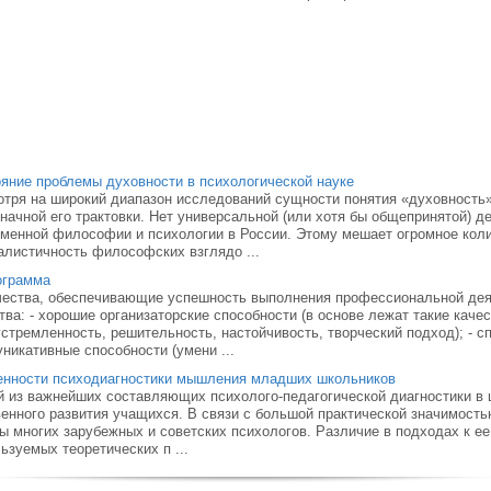
яние проблемы духовности в психологической науке
тря на широкий диапазон исследований сущности понятия «духовность» 
начной его трактовки. Нет универсальной (или хотя бы общепринятой) д
менной философии и психологии в России. Этому мешает огромное коли
листичность философских взглядо ...
ограмма
чества, обеспечивающие успешность выполнения профессиональной де
тва: - хорошие организаторские способности (в основе лежат такие качес
стремленность, решительность, настойчивость, творческий подход); - сп
никативные способности (умени ...
енности психодиагностики мышления младших школьников
 из важнейших составляющих психолого-педагогической диагностики в 
енного развития учащихся. В связи с большой практической значимост
ы многих зарубежных и советских психологов. Различие в подходах к ее
ьзуемых теоретических п ...