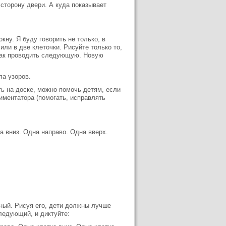
 сторону двери. А куда показывает
кну. Я буду говорить не только, в
или в две клеточки. Рисуйте только то,
, как проводить следующую. Новую
ла узоров.
ть на доске, можно помочь детям, если
иментатора (помогать, исправлять
а вниз. Одна направо. Одна вверх.
чный. Рисуя его, дети должны лучше
следующий, и диктуйте: