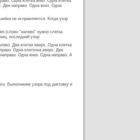
раво. Одна клетка вниз. Одна клетка
х. Две направо. Одна вниз. Одна
шибки не исправляются. Когда узор
во (слово "налево" нужно слегка
нец, последний узор:
алево. Две клетки вверх. Одна клетка
право. Одна клеточка вверх. Две
 направо. Одна вниз. Одна направо. А
го. Выполнение узора под диктовку и