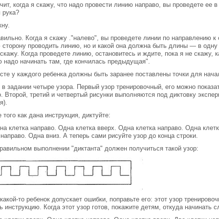
ит, когда я скажу, что надо провести линию направо, вы проведете ее в
 рука?
ну.
ильно. Когда я скажу ."налево", вы проведете линии по направлению к о
 сторону проводить линию, но и какой она должна быть длины — в одну 
 скажу. Когда проведете линию, остановитесь и ждите, пока я не скажу
 надо начинать там, где кончилась предыдущая".
сте у каждого ребенка должны быть заранее поставлены точки для нача
 в задании четыре узора. Первый узор тренировочный, его можно показа
. Второй, третий и четвертый рисунки выполняются под диктовку экспер
я).
 того как дана инструкция, диктуйте:
а клетка направо. Одна клетка вверх. Одна клетка направо. Одна клетк
направо. Одна вниз. А теперь сами рисуйте узор до конца строки.
равильном выполнении "диктанта" должен получиться такой узор:
какой-то ребенок допускает ошибки, поправьте его: этот узор тренирово
ь инструкцию. Когда этот узор готов, покажите детям, откуда начинать 