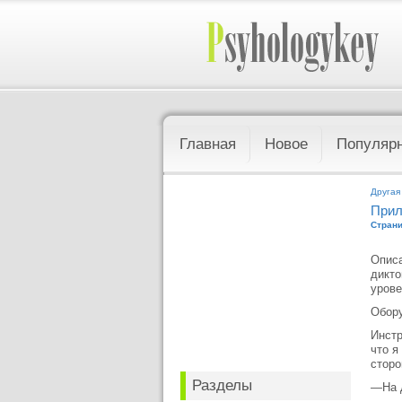
Главная
Новое
Популяр
Другая
Прил
Страни
Описа
дикто
урове
Обору
Инстр
что я
сторо
Разделы
—На 