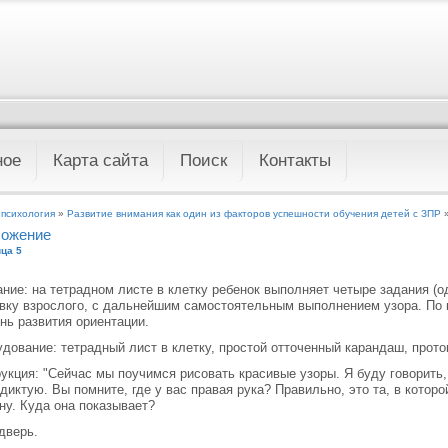
ное
Карта сайта
Поиск
Контакты
 психология
»
Развитие внимания как один из факторов успешности обучения детей с ЗПР
»
ожение
ца 5
ние: на тетрадном листе в клетку ребенок выполняет четыре задания (о
вку взрослого, с дальнейшим самостоятельным выполнением узора. По
нь развития ориентации.
дование: тетрадный лист в клетку, простой отточенный карандаш, прот
укция: "Сейчас мы поучимся рисовать красивые узоры. Я буду говорить, 
 диктую. Вы помните, где у вас правая рука? Правильно, это та, в которо
ну. Куда она показывает?
дверь.