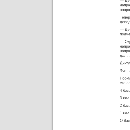
— Две
напра
напра
Тепер
довед
— Две
подче
— Одн
напра
напра
дальш
Дикту
Фикси
Норма
его с
4 бал
3 бал
2 бал
1 бал
О бал