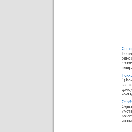
Состо
Несмо
одноз
совре
плюра
Псих
1) Ка
качес
целеу
комму
Особ
Одной
умств
работ
испол