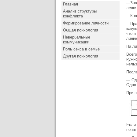
—Знач
Главная
левая
Анализ структуры
—К ок
конфликта
Формирование личности
—Прав
какую
Общая психология
что я
Невербальные
линию
коммуникации
На ли
Роль секса в семье
Всего
Другая психология
нужно
нельз
После
— Одн
Одна 
При п
Если 
понят