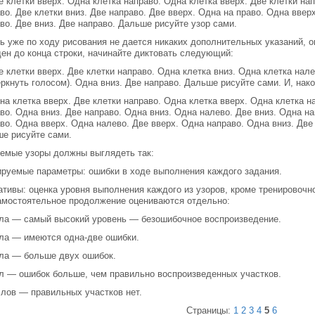
 клетки вверх. Одна клетка направо. Одна клетка вверх. Две клетки нап
во. Две клетки вниз. Две направо. Две вверх. Одна на право. Одна ввер
во. Две вниз. Две направо. Дальше рисуйте узор сами.
ь уже по ходу рисования не дается никаких дополнительных указаний, о
ен до конца строки, начинайте диктовать следующий:
 клетки вверх. Две клетки направо. Одна клетка вниз. Одна клетка нале
ркнуть голосом). Одна вниз. Две направо. Дальше рисуйте сами. И, нако
а клетка вверх. Две клетки направо. Одна клетка вверх. Одна клетка н
во. Одна вниз. Две направо. Одна вниз. Одна налево. Две вниз. Одна на
во. Одна вверх. Одна налево. Две вверх. Одна направо. Одна вниз. Две
е рисуйте сами.
емые узоры должны выглядеть так:
руемые параметры: ошибки в ходе выполнения каждого задания.
тивы: оценка уровня выполнения каждого из узоров, кроме тренировочно
амостоятельное продолжение оцениваются отдельно:
ла — самый высокий уровень — безошибочное воспроизведение.
ла — имеются одна-две ошибки.
ла — больше двух ошибок.
л — ошибок больше, чем правильно воспроизведенных участков.
лов — правильных участков нет.
Страницы:
1
2
3
4
5
6