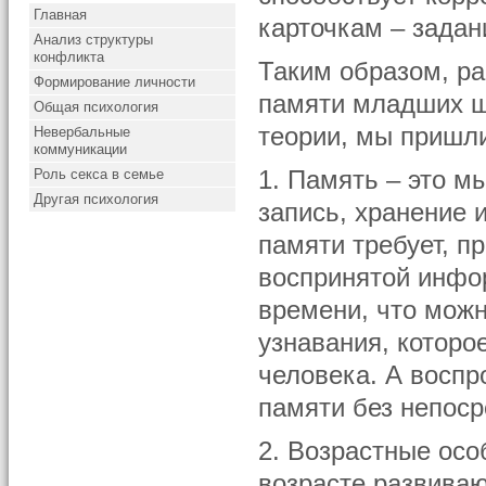
Главная
карточкам – задан
Анализ структуры
конфликта
Таким образом, ра
Формирование личности
памяти младших ш
Общая психология
теории, мы пришл
Невербальные
коммуникации
Роль секса в семье
1. Память – это 
Другая психология
запись, хранение
памяти требует, пр
воспринятой инфор
времени, что можн
узнавания, которо
человека. А воспр
памяти без непоср
2. Возрастные ос
возрасте развиваю