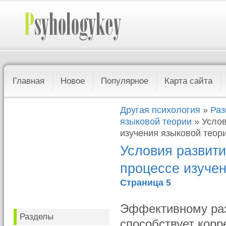
Главная
Новое
Популярное
Карта сайта
Другая психология
»
Раз
языковой теории
» Услов
изучения языковой теор
Условия развит
процессе изуче
Страница 5
Эффективному ра
Разделы
способствует кор