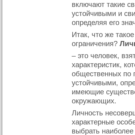
включают такие св
устойчивыми и св
определяя его зна
Итак, что же тако
ограничения?
Лич
– это человек, взя
характеристик, ко
общественных по 
устойчивыми, опр
имеющие существе
окружающих.
Личность несовер
характерные особе
выбрать наиболее