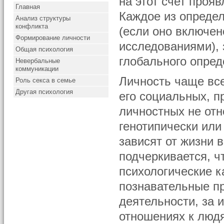
на этот счет проя
Главная
Каждое из опреде
Анализ структуры
конфликта
(если оно включен
Формирование личности
исследованиями), 
Общая психология
глобального опред
Невербальные
коммуникации
Личность чаще все
Роль секса в семье
Другая психология
его социальных, п
личностных не отн
генотипически или
зависят от жизни 
подчеркивается, ч
психологические к
познавательные п
деятельности, за 
отношениях к людя