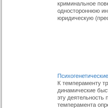
криминальное пов
одностороннюю ин
юридическую (прес
Психогенетически
К темпераменту т
динамические быс
эту деятельность 
темперамента опре