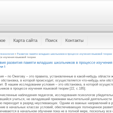
ное
Карта сайта
Поиск
Контакты
 психология
»
Развитие памяти младших школьников в процессе изучения языковой теории
се изучения языковой теории
вия развития памяти младших школьников в процессе изучения
ца 1
ия – по Ожегову – это правила, установленные в какой-нибудь области ж
 обстановка, в которой происходит, осуществляется что-нибудь или обст
ит. В нашем исследовании условия – это обстановка, в которой осущес
ников в процессе изучения языковой теории [22, с.185].
численные наблюдения педагогов, исследования психологов убедительно
вшийся учиться, не овладевший приемами мыслительной деятельности 
о переходит в разряд неуспевающих. Одним из важных направлений в р
ние в начальных классах условий, обеспечивающих полноценное развит
ечиваются в начальном обучении пока не в полной мере, поскольку вс