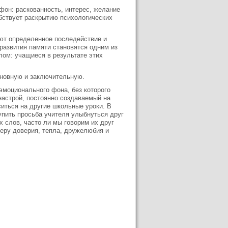
он: раскованность, интерес, желание
бствует раскрытию психологических
ют определенное последействие и
развития памяти становятся одним из
лом: учащиеся в результате этих
сновную и заключительную.
эмоционального фона, без которого
астрой, постоянно создаваемый на
иться на другие школьные уроки. В
пить просьба учителя улыбнуться друг
их слов, часто ли мы говорим их друг
еру доверия, тепла, дружелюбия и