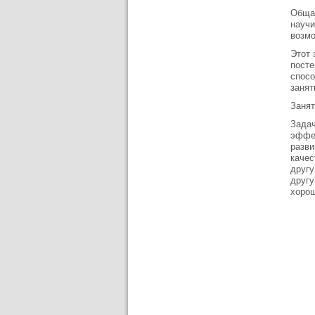
Общая
научи
возмо
Этот 
посте
спосо
занят
Занят
Задач
эффек
разви
качес
другу
другу
хорош