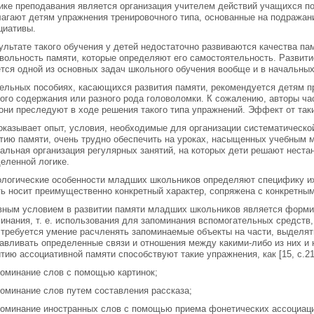
ике преподавания является организация учителем действий учащихся по
агают детям упражнения тренировочного типа, основанные на подража
циативы.
ультате такого обучения у детей недостаточно развиваются качества па
вольность памяти, которые определяют его самостоятельность. Развит
тся одной из основных задач школьного обучения вообще и в начальных
ельных пособиях, касающихся развития памяти, рекомендуется детям 
ого содержания или разного рода головоломки. К сожалению, авторы час
они преследуют в ходе решения такого типа упражнений. Эффект от таки
оказывает опыт, условия, необходимые для организации систематическ
тию памяти, очень трудно обеспечить на уроках, насыщенных учебным 
альная организация регулярных занятий, на которых дети решают неста
еленной логике.
логические особенности младших школьников определяют специфику их
ь носит преимущественно конкретный характер, сопряжена с конкретны
ным условием в развитии памяти младших школьников является формир
инания, т. е. использования для запоминания вспомогательных средств,
 требуется умение расчленять запоминаемые объекты на части, выделят
авливать определенные связи и отношения между какими-либо из них и 
тию ассоциативной памяти способствуют такие упражнения, как [15, с.21
поминание слов с помощью картинок;
поминание слов путем составления рассказа;
поминание иностранных слов с помощью приема фонетических ассоциац