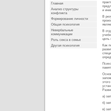
практ
Главная
предл
Анализ структуры
и ини
конфликта
В рез
Формирование личности
произ
Общая психология
являе
Невербальные
В отд
коммуникации
учебн
цель 
Роль секса в семье
Как п
Другая психология
разви
специ
опред
Психо
памят
Основ
запом
этого
устан
Разви
а) за
б) за
в) за