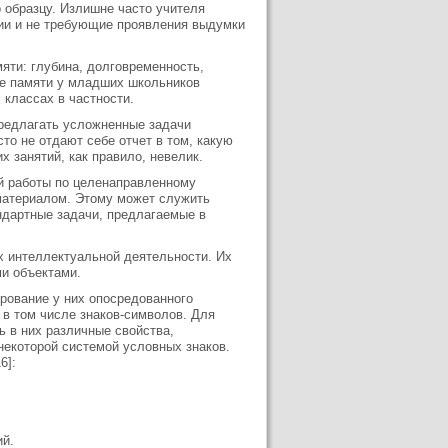
 образцу. Излишне часто учителя
нии и не требующие проявления выдумки
мяти: глубина, долговременность,
ие памяти у младших школьников
 классах в частности.
предлагать усложненные задачи
то не отдают себе отчет в том, какую
х занятий, как правило, невелик.
ой работы по целенаправленному
материалом. Этому может служить
ндартные задачи, предлагаемые в
 интеллектуальной деятельности. Их
ми объектами.
ование у них опосредованного
 в том числе знаков-символов. Для
ь в них различные свойства,
некоторой системой условных знаков.
6]:
ий.