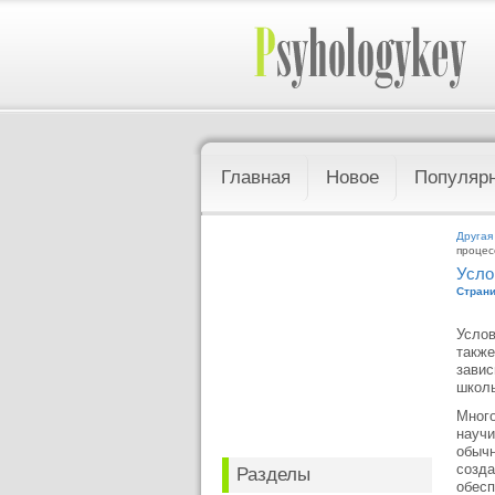
Главная
Новое
Популяр
Другая
процес
Усло
Страни
Услов
также
завис
школь
Много
научи
обычн
созда
Разделы
обесп