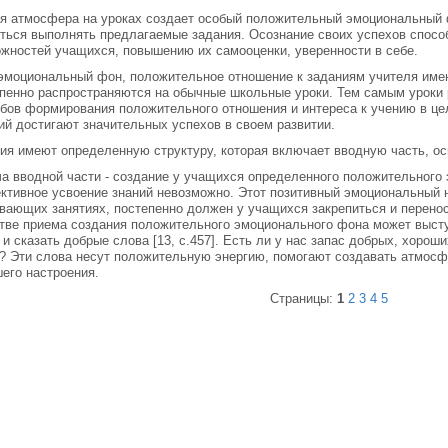
 атмосфера на уроках создает особый положительный эмоциональный ф
ться выполнять предлагаемые задания. Осознание своих успехов спосо
жностей учащихся, повышению их самооценки, уверенности в себе.
эмоциональный фон, положительное отношение к заданиям учителя име
пенно распространяются на обычные школьные уроки. Тем самым уроки 
бов формирования положительного отношения и интереса к учению в це
ий достигают значительных успехов в своем развитии.
ия имеют определенную структуру, которая включает вводную часть, о
а вводной части - создание у учащихся определенного положительного 
тивное усвоение знаний невозможно. Этот позитивный эмоциональный н
вающих занятиях, постепенно должен у учащихся закрепиться и перенос
тве приема создания положительного эмоционального фона может высту
 и сказать добрые слова [13, с.457]. Есть ли у нас запас добрых, хорош
? Эти слова несут положительную энергию, помогают создавать атмосф
его настроения.
Страницы:
1
2
3
4
5