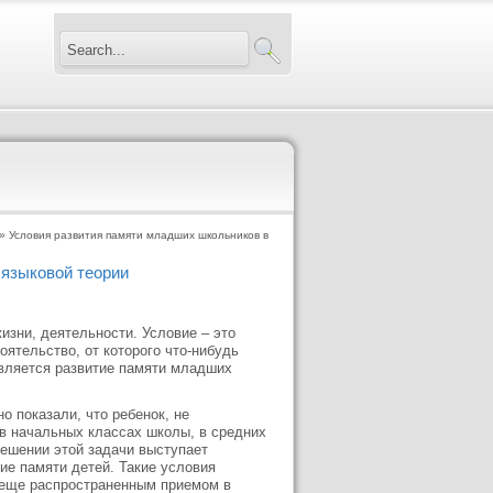
» Условия развития памяти младших школьников в
 языковой теории
изни, деятельности. Условие – это
оятельство, от которого что-нибудь
твляется развитие памяти младших
 показали, что ребенок, не
в начальных классах школы, в средних
ешении этой задачи выступает
ие памяти детей. Такие условия
е еще распространенным приемом в