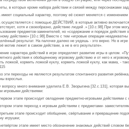
еты, в которых кроме набора действии и связей между персонажами за
а имеет социальный характер, поэтому её сюжет меняется с изменением
а осуществляется с помощью ДЕЙСТВИЙ, в которые активно включается 
етствует, хотя и своеобразно, действию людей .» [10.с.98].При этом мо
ьзование предметов-заменителей, но «содержание и порядок действия 
ному действию» [10.с.98].Вместе с тем «игровые операции неадекватны
елённый результат. На палочке далеко не уедешь - это верно. Но в игре
её мотив лежит в самом действии, а не в его результате».
ение характера действий в игре определяет развитие игры в целом. «Пут
етного действия к обобщенному игровому действию и от него к игровом
ть ложкой, кормить ложкой куклу, кормить ложкой куклу, как мама, - так
.115
о эти переходы не являются результатом спонтанного развития ребёнка,
ны взрослых.
 вопросу много внимания уделила Е.В. Зворыгина [32.с.131], которая 
и игровыми действиями:
 первом этапе происходит овладение предметно-игровыми действиями с
 втором этапе переход к игровым действиям с предметами- заместител
 третьем этапе происходит обобщение, свёртывание и превращение подо
ну игрушки;
 четвёртом этапе имеет место обозначение знакомых действий словом б