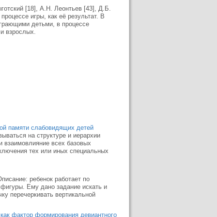
кий [18], А.Н. Леонтьев [43], Д.Б.
процессе игры, как её результат. В
играющими детьми, в процессе
и взрослых.
ной памяти слабовидящих детей
ываться на структуре и иерархии
 и взаимовлияние всех базовых
ключения тех или иных специальных
Описание: ребенок работает по
 фигуры. Ему дано задание искать и
чку перечеркивать вертикальной
 как фактор формирования девиантного