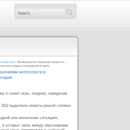
точностью
» Возможности обучения сюжетно –
ихолого-педагогическая категория
ушениями интеллекта в
егория
му и сюжет игры, позднее, определив
. 181] выделила сюжеты разной степени
дной или нескольких ситуациях;
, в которых связь между персонажами
вательность производимых действий;