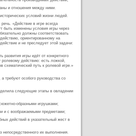
даны и отношения между ними.
 исторических условий жизни людей.
речь. «Действие в игре всегда
гут быть изменены условия игры через
обязательно должны соответствовать
 действию, ориентированному на
 действие и не преследует этой задачи:
ь развития игры идёт от конкретного
у ролевому действию: есть ложкой,
ов схематический путь к ролевой игре.»
 а требуют особого руководства со
выделила следующие этапы в овладении
 сюжетно-образными игрушками;
ями и с воображаемыми предметами;
бных действий в указательный жест в
ез непосредственного их выполнения.