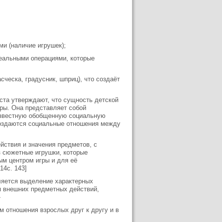
ми (наличие игрушек);
реальными операциями, которые
ческа, градусник, шприц), что создаёт
ста утверждают, что сущность детской
ры. Она представляет собой
 известную обобщенную социальную
создаются социальные отношения между
ействия и значения предметов, с
ез сюжетные игрушки, которые
м центром игры и для её
14с. 143]
ляется выделение характерных
я внешних предметных действий,
»
м отношения взрослых друг к другу и в