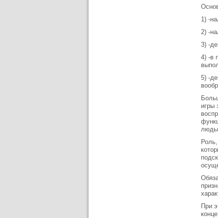
Основ
1) -н
2) -н
3) -д
4) -в
выпол
5) -д
вообр
Больш
игры 
воспр
функц
людь
Роль,
котор
подск
осуще
Обяза
призн
харак
При э
конце