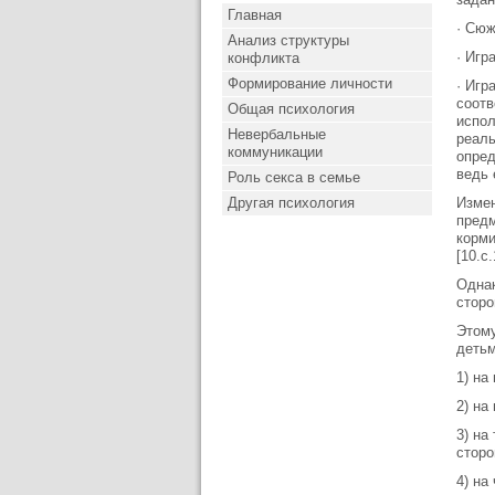
Главная
· Сюж
Анализ структуры
· Игр
конфликта
Формирование личности
· Игр
соотв
Общая психология
испол
Невербальные
реаль
коммуникации
опред
ведь 
Роль секса в семье
Другая психология
Измен
предм
корми
[10.с
Однак
сторо
Этому
детьм
1) на
2) на
3) на
сторо
4) на