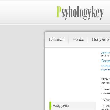
Главная
Новое
Популяр
Другая
ролево
Возм
совр
Страни
игры 
сюжет
В зав
сложн
· Сюж
Разделы
· Сюж
задан