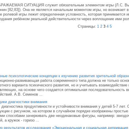
АЖАЕМАЯ СИТУАЦИЯ служит обязательным элементом игры (Л.С. Выготс
нин [82;83]). Она не является начальным моментом игры, но возникает в 
е ролевой игры лежит определенная условность, которая принимается 
здания ребёнком реальной действительности через воплощение ими рол
Страницы:
1
2
3
4
5
ные психологические концепции к изучению развития зрительной образ
кционно-развивающая работа современного типа должна не только основ
етного варианта психического развития, но и учитывать взаимодействие
вляющих, на основе чего создается оптимальная последовательность в
йствий. А.В. Семенов ...
ики диагностики внимания
 диагностика продуктивности и устойчивости внимания у детей 5-7 лет. 
укции с рисунком, на котором в случайном порядке изображены простые
ми способами зачеркивать две неодинаковые фигуры, например: звездо
й, а кружок - горизо ...
з результатов исследования «Эмоциональная и социальная депривация