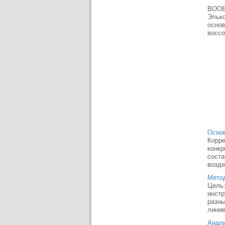
ВООБР
Элько
основ
воссо
Основ
Корре
конкр
соста
возде
Метод
Цель:
инстр
разны
линие
Анали