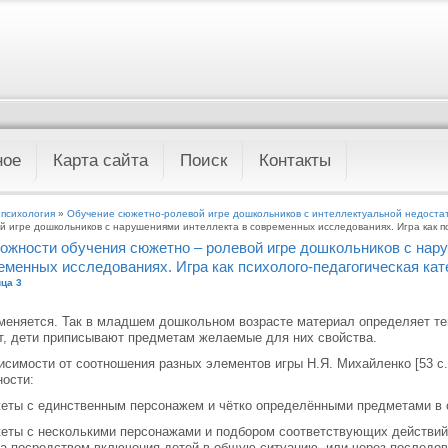
ное
Карта сайта
Поиск
Контакты
 психология
»
Обучение сюжетно-ролевой игре дошкольников с интеллектуальной недоста
й игре дошкольников с нарушениями интеллекта в современных исследованиях. Игра как пс
ожности обучения сюжетно – ролевой игре дошкольников с нар
еменных исследованиях. Игра как психолого-педагогическая кат
ца 3
меняется. Так в младшем дошкольном возрасте материал определяет те
, дети приписывают предметам желаемые для них свойства.
исимости от соотношения разных элементов игры Н.Я. Михайленко [53 с
ости:
еты с единственным персонажем и чётко определёнными предметами в о
еты с несколькими персонажами и подбором соответствующих действий
а посредством включения детей в общую ситуацию, или через последо