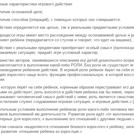
ные характеристики игрового действия:
аличие осознанной цели;
аличие способов (операций), с помощью которых оно совершается;
ействие определяется как целью, так и реальными предметными условия
 процессе игры имеет место расхождение между осознаваемой целью и 
няет ребёнок (передвигается со стулом и говорит, что едет на машине);
ействия с реальными предметами приобретают особый смысл (палочка-рас
ажаемую ситуацию, придаёт игре условный характер.
инство авторов, занимавшихся описанием игр детей дошкольного возра
заключается в выполнении какой-либо РОЛИ. Без роли не существует иг
оизводимое ребенком действие. В игровой роли ребенок берет на себя
ию взрослого чаще всего, функцию профессиональную, в которой вос
ми.
 которую берёт на себя ребёнок, коренным образом перестраивает его д
ыми он действует; роль вносится в действия ребенка как бы извне, чер
азывают человеческий смысл действий с ними; роль является смысловы
ствления служит создаваемая игровая ситуация, и игровые действия.» [
тельным условием выполнения ребёнком роли какого-либо человека яв
аков выполняемой им деятельности. Развитие роли идёт «от вычленени
терных для взрослого, к вычленению его отношений с другими людьми.
том сначала «выделяются отношения близкого взрослого к ребёнку, зате
 развития -отношение ребёнка ко взрослым.»