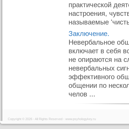
практической деят
настроения, чувст
называемые 'чистые
Заключение.
Невербальное обще
включает в себя 
не опираются на с
невербальных сиг
эффективного общ
общении по неско
челов ...
Copyright © 2026 - All Rights Reserved - www.psyhologykey.ru