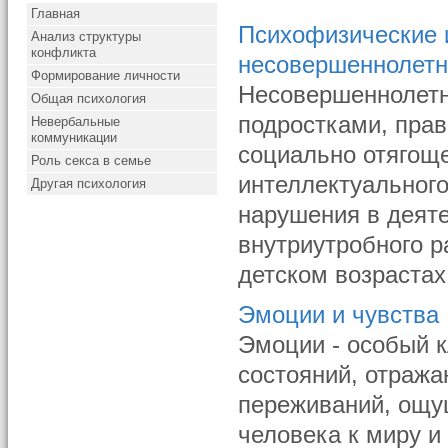
Главная
Психофизические 
Анализ структуры
конфликта
несовершеннолетн
Формирование личности
Несовершеннолетн
Общая психология
подростками, пра
Невербальные
коммуникации
социально отягощ
Роль секса в семье
интеллектуального
Другая психология
нарушения в деят
внутриутробного р
детском возрастах (
Эмоции и чувства
Эмоции - особый к
состояний, отраж
переживаний, ощу
человека к миру и